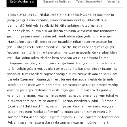
Ürün Açıklaması
Garanti ve Teslimat
Taksit Seçenekleri
Yorumlar
İNSAN SOYUNUN EVRİMİNİGELECEKTE NELER BEKLİYOR? C. M. Kosemen’in
yazıp çizdiği Bütün Yarınlar, insan evriminin sunduğu ihtimalleri ve
barındırdığı tehlikeleri etkileyici bir dille anlatıyor. Kitap, genetik
müdahalelerin, dünya dışı varlıkların etkisinin ve evrimin sınır tanımayan
gücünün yaşamı nasıl baştan şekillendirebileceğini gözler önüne seriyor.
Mars’ta kurulacak ilk kolonilerden insanlığın nihai kaderine uzanan bu
yolculukta gelecek, beklenmedik ve ürpertici biçimlerde karşımıza çıkıyor.
Yepyeni insan türlerinin ortaya çıkışını ve uzak gezegenlerde karşılaştıkları
zorlukları adım adım izlerken hem heyecan verici bir hayatta kalma
hikâyesine hem de güçlü bir yaratıcılığa tanıklık ediyoruz. Bu süreçte bazı
türler gelişip çoğalırken, bazıları yok olup tarihe karışıyor. Ancak insanı insan
yapan öz, tüm engellere rağmen varlığını sürdürmeye devam ediyor.Bu özel
baskıda Kosemen’in özgün çizimleri, türlere dair notları, eskiz defterinden
kesitler, daha önce yayımlanmamış illüstrasyonlar ve Türkçe baskıya yazdığı
önsöz de yer alıyor. “Bilimsel zekâ ile hayal gücünün akıllara durgunluk
veren bir harmanı… Kosemen’in geleceği resmedişi aynı anda hem tuhaf ve
büyüleyici hem de güzel ve grotesk.” - Adrian Tchaikovsky, ödüllü “Zamanın
Çocukları” (Children of Time) serisinin yazarı Canlıların evrimini kurgusal
açıdan inceleyen “spekülatif evrim” türünün tanınan isimlerinden C. M.
Kosemen 1984 yılında doğdu, eğitim hayatını ABD ve İngiltere’de tamamladı.
Reklam yazarı ve ressam olarak da tanınan Kosemen, dünyanın farklı