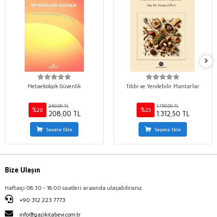
Metaekolojik Güvenlik
Tıbbi ve Yenilebilir Mantarlar
260,00 TL
1.750,00 TL
%20
%25
208,00 TL
1.312,50 TL
Sepete Ekle
Sepete Ekle
Bize Ulaşın
Haftaiçi 08:30 - 18:00 saatleri arasında ulaşabilirsiniz.
+90 312 223 7773
info@gazikitabevi.com.tr