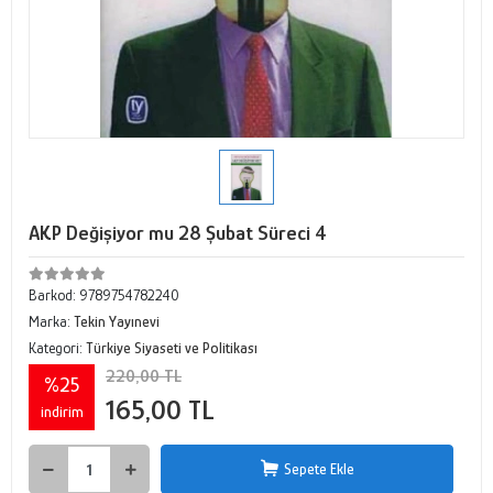
AKP Değişiyor mu 28 Şubat Süreci 4
Barkod:
9789754782240
Marka:
Tekin Yayınevi
Kategori:
Türkiye Siyaseti ve Politikası
220,00 TL
%25
165,00 TL
indirim
Sepete Ekle