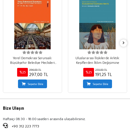
Yerel Demokrasi Sorunsalı:
Uluslararası İlişkilerde Arktik:
Büyükşehir Belediye Meclisleri
Keşiflerden İklim Değişimine
Yapısı ve İşleyişi
396,00 TL
255,00 TL
%25
%25
297,00 TL
191,25 TL
Sepete Ekle
Sepete Ekle
Bize Ulaşın
Haftaiçi 08:30 - 18:00 saatleri arasında ulaşabilirsiniz.
+90 312 223 7773