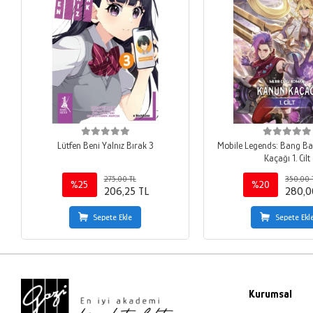
Lütfen Beni Yalnız Bırak 3
Mobile Legends: Bang B
Kaçağı 1. Cilt
275,00 TL
350,00 
%25
%20
206,25 TL
280,0
Sepete Ekle
Sepete Ekl
Kurumsal