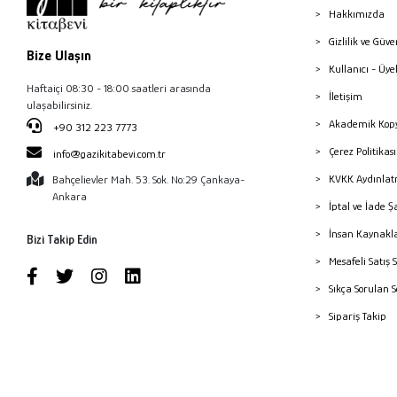
Hakkımızda
Gizlilik ve Güve
Bize Ulaşın
Kullanıcı - Üye
Haftaiçi 08:30 - 18:00 saatleri arasında
İletişim
ulaşabilirsiniz.
Akademik Kopy
+90 312 223 7773
Çerez Politika
info@gazikitabevi.com.tr
KVKK Aydınlat
Bahçelievler Mah. 53. Sok. No:29 Çankaya-
Ankara
İptal ve İade Ş
İnsan Kaynakl
Bizi Takip Edin
Mesafeli Satış 
Sıkça Sorulan 
Sipariş Takip
Havale Bildiri
Yayınevleri