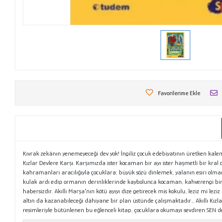
Favorilerime Ekle
Kıvrak zekânın yenemeyeceği dev yok! İngiliz çocuk edebiyatının üretken kalemi 
Kızlar Devlere Karşı. Karşımızda ister kocaman bir ayı ister haşmetli bir kral
kahramanları aracılığıyla çocuklara; büyük sözü dinlemek, yalanın esiri ol
kulak ardı edip ormanın derinliklerinde kaybolunca kocaman, kahverengi bir a
habersizdir. Akıllı Marşa'nın kötü ayıyı dize getirecek mis kokulu, leziz mi 
altın da kazanabileceği dâhiyane bir plan üstünde çalışmaktadır... Akıllı Kızl
resimleriyle bütünlenen bu eğlenceli kitap, çocuklara okumayı sevdiren SEN de