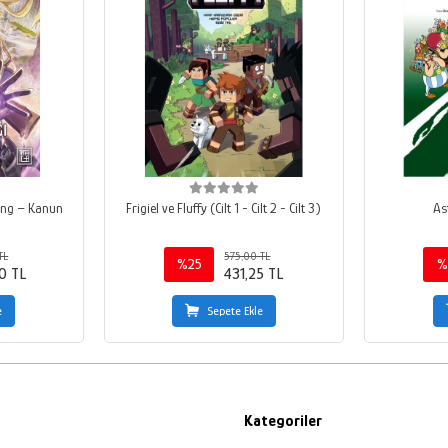
ang – Kanun
Frigiel ve Fluffy (Cilt 1 - Cilt 2 - Cilt 3)
As
TL
575,00 TL
%25
%
0 TL
431,25 TL
e
Sepete Ekle
Kategoriler