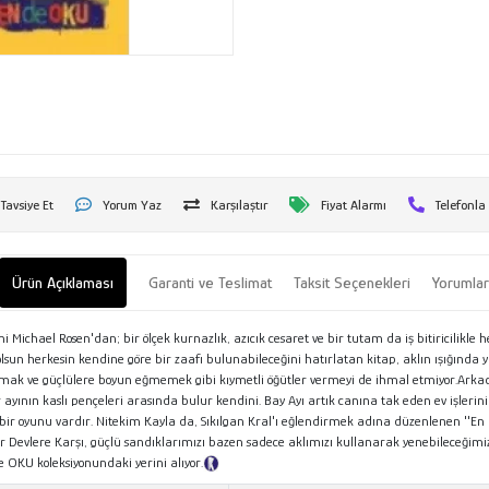
Tavsiye Et
Yorum Yaz
Karşılaştır
Fiyat Alarmı
Telefonla
Ürün Açıklaması
Garanti ve Teslimat
Taksit Seçenekleri
Yorumla
Michael Rosen'dan; bir ölçek kurnazlık, azıcık cesaret ve bir tutam da iş bitiricilikle 
 olsun herkesin kendine göre bir zaafı bulunabileceğini hatırlatan kitap, aklın ışığında
mamak ve güçlülere boyun eğmemek gibi kıymetli öğütler vermeyi de ihmal etmiyor.Ark
yının kaslı pençeleri arasında bulur kendini. Bay Ayı artık canına tak eden ev işleri
leziz bir oyunu vardır. Nitekim Kayla da, Sıkılgan Kral'ı eğlendirmek adına düzenlenen 
ar Devlere Karşı, güçlü sandıklarımızı bazen sadece aklımızı kullanarak yenebileceğimiz
 OKU koleksiyonundaki yerini alıyor.
Tanıtım Metni