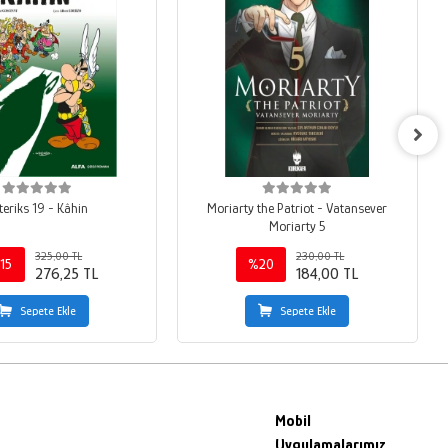
teriks 19 - Kâhin
Moriarty the Patriot - Vatansever
Moriarty 5
325,00 TL
230,00 TL
15
%20
276,25 TL
184,00 TL
Sepete Ekle
Sepete Ekle
Mobil
Uygulamalarımız