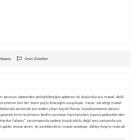
 Sipariş
Ürün Önerileri
r
her sorunun üstesinden gelinebileceğini gösteren iki düşündürücü masal: Akıllı
 yürümenin bizi her daim güçlü kılacağını vurguluyor. Yazar, yarattığı masal
adaşlarıyla oynamak için evden çıkan küçük Marşa, büyükannesinin sözünü
ni görecek birini bulmanın keyfini sürmeye hazırlanırken başına geleceklerden
''En Harika Yalancı'' yarışmasında sadece büyük ödülü değil aynı zamanda yüz
i gözler önüne seren, iki yüreklendirici masal anlatıyor. Ashley King'in matrak