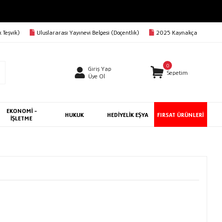
 Teşvik)
Uluslararası Yayınevi Belgesi (Doçentlik)
2025 Kaynakça
0
Giriş Yap
Sepetim
Üye Ol
EKONOMİ -
HUKUK
HEDİYELİK EŞYA
FIRSAT ÜRÜNLERİ
İŞLETME