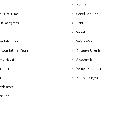
Hukuk
nlik Politikası
Genel Konular
lik Sözleşmesi
Hobi
Sanat
a Talep Formu
Sağlık - Spor
sı Aydınlatma Metni
Kırtasiye Ürünleri
ma Metni
Akademik
artları
Yemek Kitapları
arı
Hediyelik Eşya
Sözleşmesi
Sorular
mleri