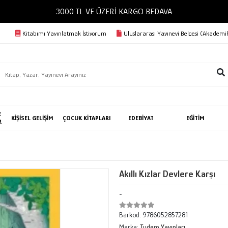
3000 TL VE ÜZERİ KARGO BEDAVA
Kitabımı Yayınlatmak İstiyorum
Uluslararası Yayınevi Belgesi (Akademik
E
KİŞİSEL GELİŞİM
ÇOCUK KİTAPLARI
EDEBİYAT
EĞİTİM
R
Akıllı Kızlar Devlere Karşı
-
Barkod:
9786052857281
Marka:
Tudem Yayınları