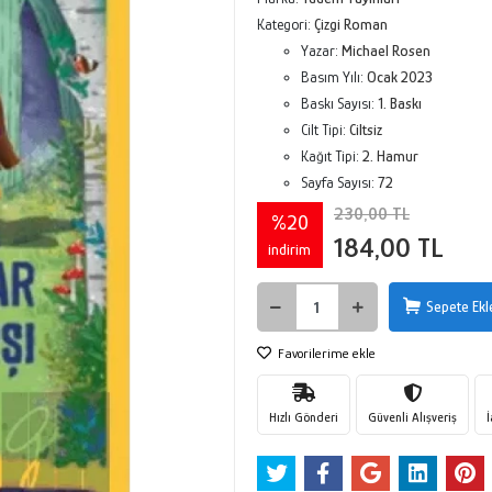
Kategori:
Çizgi Roman
Yazar:
Michael Rosen
Basım Yılı:
Ocak 2023
Baskı Sayısı:
1. Baskı
Cilt Tipi:
Ciltsiz
Kağıt Tipi:
2. Hamur
Sayfa Sayısı:
72
230,00 TL
%20
184,00 TL
indirim
Sepete Ekl
Favorilerime ekle
Hızlı Gönderi
Güvenli Alışveriş