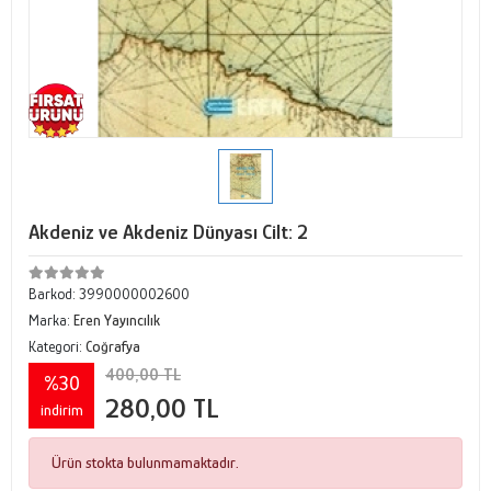
Akdeniz ve Akdeniz Dünyası Cilt: 2
Barkod:
3990000002600
Marka:
Eren Yayıncılık
Kategori:
Coğrafya
400,00 TL
%30
280,00 TL
indirim
Ürün stokta bulunmamaktadır.