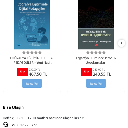
COĞRAFYA EĞİTİMİNDE DİJİTAL
Coğrafya Biliminde Temel R
PEDAGOJİLER - Yeni Nesil
Uygulamaları
Öğrenme Ortamlarında Coğrafi
550,00 TL
283,00 TL
Bilgiyi Dönüştürmek
%15
%15
467,50 TL
240,55 TL
Stokta Yok
Stokta Yok
Bize Ulaşın
Haftaiçi 08:30 - 18:00 saatleri arasında ulaşabilirsiniz.
+90 312 223 7773