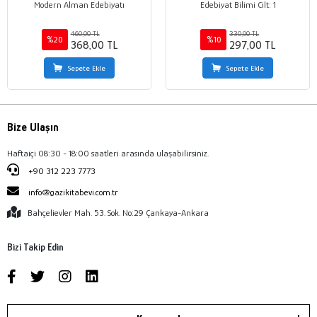
Modern Alman Edebiyatı
Edebiyat Bilimi Cilt: 1
460,00 TL
330,00 TL
%20
%10
368,00 TL
297,00 TL
Sepete Ekle
Sepete Ekle
Bize Ulaşın
Haftaiçi 08:30 - 18:00 saatleri arasında ulaşabilirsiniz.
+90 312 223 7773
info@gazikitabevi.com.tr
Bahçelievler Mah. 53. Sok. No:29 Çankaya-Ankara
Bizi Takip Edin