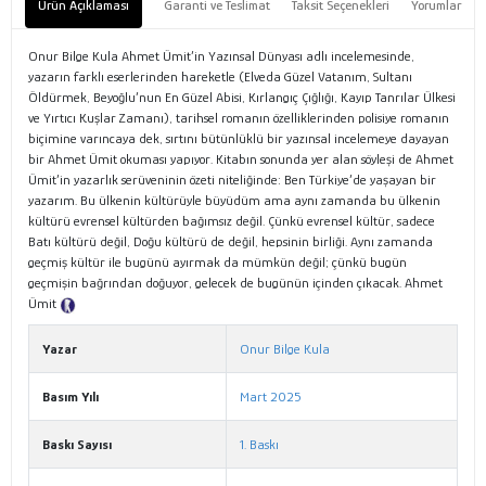
Ürün Açıklaması
Garanti ve Teslimat
Taksit Seçenekleri
Yorumlar
Onur Bilge Kula Ahmet Ümit’in Yazınsal Dünyası adlı incelemesinde,
yazarın farklı eserlerinden hareketle (Elveda Güzel Vatanım, Sultanı
Öldürmek, Beyoğlu’nun En Güzel Abisi, Kırlangıç Çığlığı, Kayıp Tanrılar Ülkesi
ve Yırtıcı Kuşlar Zamanı), tarihsel romanın özelliklerinden polisiye romanın
biçimine varıncaya dek, sırtını bütünlüklü bir yazınsal incelemeye dayayan
bir Ahmet Ümit okuması yapıyor. Kitabın sonunda yer alan söyleşi de Ahmet
Ümit’in yazarlık serüveninin özeti niteliğinde: Ben Türkiye’de yaşayan bir
yazarım. Bu ülkenin kültürüyle büyüdüm ama aynı zamanda bu ülkenin
kültürü evrensel kültürden bağımsız değil. Çünkü evrensel kültür, sadece
Batı kültürü değil, Doğu kültürü de değil, hepsinin birliği. Aynı zamanda
geçmiş kültür ile bugünü ayırmak da mümkün değil; çünkü bugün
geçmişin bağrından doğuyor, gelecek de bugünün içinden çıkacak. Ahmet
Ümit
Tanıtım Metni
Yazar
Onur Bilge Kula
Basım Yılı
Mart 2025
Baskı Sayısı
1. Baskı