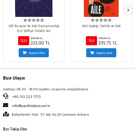
Çift Terapisi Ve Aile Danışmanlığı
Akıl Sağlığı, Delilik ve Aile
İçin Şefkat Odaklı Act
300,00 TL
395,00 TL
%25
%15
225,00 TL
335,75 TL
Sepete Ekle
Sepete Ekle
Bize Ulaşın
Haftaiçi 08:30 - 18:00 saatleri arasında ulaşabilirsiniz.
+90 312 223 7773
info@gazikitabevi.com.tr
Bahçelievler Mah. 53. Sok. No:29 Çankaya-Ankara
Bizi Takip Edin