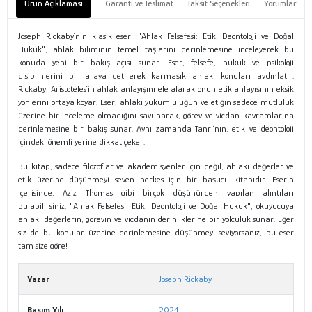
Ürün Açıklaması
Garanti ve Teslimat
Taksit Seçenekleri
Yorumlar
Joseph Rickaby´nin klasik eseri "Ahlak Felsefesi: Etik, Deontoloji ve Doğal
Hukuk", ahlak biliminin temel taşlarını derinlemesine inceleyerek bu
konuda yeni bir bakış açısı sunar. Eser, felsefe, hukuk ve psikoloji
disiplinlerini bir araya getirerek karmaşık ahlaki konuları aydınlatır.
Rickaby, Aristoteles´in ahlak anlayışını ele alarak onun etik anlayışının eksik
yönlerini ortaya koyar. Eser, ahlaki yükümlülüğün ve etiğin sadece mutluluk
üzerine bir inceleme olmadığını savunarak, görev ve vicdan kavramlarına
derinlemesine bir bakış sunar. Aynı zamanda Tanrı´nın, etik ve deontoloji
içindeki önemli yerine dikkat çeker.
Bu kitap, sadece filozoflar ve akademisyenler için değil, ahlaki değerler ve
etik üzerine düşünmeyi seven herkes için bir başucu kitabıdır. Eserin
içerisinde, Aziz Thomas gibi birçok düşünürden yapılan alıntıları
bulabilirsiniz. "Ahlak Felsefesi: Etik, Deontoloji ve Doğal Hukuk", okuyucuya
ahlaki değerlerin, görevin ve vicdanın derinliklerine bir yolculuk sunar. Eğer
siz de bu konular üzerine derinlemesine düşünmeyi seviyorsanız, bu eser
tam size göre!
Yazar
Joseph Rickaby
Basım Yılı
2024