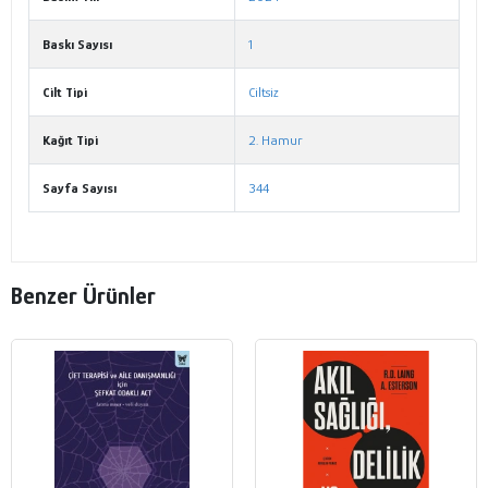
Baskı Sayısı
1
Cilt Tipi
Ciltsiz
Kağıt Tipi
2. Hamur
Sayfa Sayısı
344
Benzer Ürünler