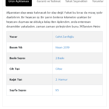
Ürün Açıklaması
Garanti ve Teslimat
Taksit Seçenekleri
Yorumlar
Afganistan olayı sessiz kalınacak bir olay değil. Fakat bu biraz da mizaç işidir
diyebilirim. Bir heyecan işi. Bir şairin binlerce kilometre uzaktan bir
heyecanı duyması ise oldukça kolay. Ben ilgilendim, onda enteresan
dinamikler yakaladım, zaman zaman şiirleştirdim bunu. ￼Tanıtım Metni
Yazar
Cahit Zarifoğlu
Basım Yılı
Nisan 2019
Baskı Sayısı
2.Baskı
Cilt Tipi
Ciltsiz
Kağıt Tipi
2. Hamur
Sayfa Sayısı
95