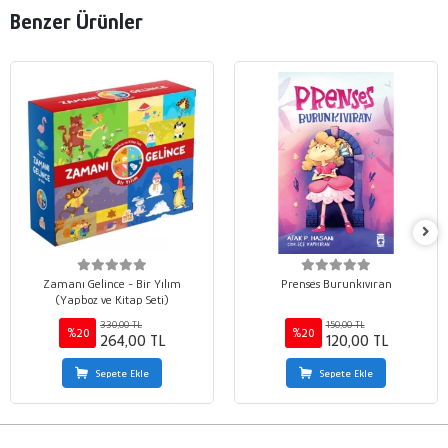
Benzer Ürünler
Zamanı Gelince - Bir Yılım
Prenses Burunkıvıran
(Yapboz ve Kitap Seti)
330,00 TL
150,00 TL
%20
%20
264,00 TL
120,00 TL
Sepete Ekle
Sepete Ekle