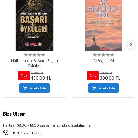
Mülki İdarede Vizyon - Başarı
Az Seçilen Yol
Öyküleri
600,00 TL
375,00 TL
%25
%20
450,00 TL
300,00 TL
Sepete Ekle
Sepete Ekle
Bize Ulaşın
Haftaiçi 08:30 - 18:00 saatleri arasında ulaşabilirsiniz.
+90 312 223 7773