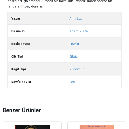
başkaları için empati kuracak bir hayal gücü vardır. Bazen sadece bir
rehbere ihtiyaç duyarız.
Yazar
Amy Low
Basım Yılı
Kasım 2024
Baskı Sayısı
1.Baskı
Cilt Tipi
Ciltsiz
Kağıt Tipi
2. Hamur
Sayfa Sayısı
288
Benzer Ürünler