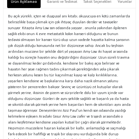
Ürün Açıklaması
Garanti ve Teslimat
Taksit Seçenekleri
Yorumlar
Bu açık yürekli, içten ve duygusal anı kitabı, okuyucuya en kötü zamanlarda
belirsizlikle başa çıkmak için çok ihtiyaç duyulan dersler ve tavsiyeler
sunuyor. Kitapta Amy Low son odasında yaşıyor... onunla yakından ilgilenen
sağlık ekibi onun 4. evre metastatik kolon kanseri olduğunu ve bunun
tedavisi olmayan bir kanser türü olup uzun vadede hayatta kalma şansının
çok düşük olduğu konusunda net bir düşünceye sahip. Ancak bu teşhisin
ardından mucizevi bir şekilde dört yıl yaşayan Amy Low iki hayat arasında
kaldığı bu süreçte hayatın onu değiştirdiğini düşünüyor. Uzun süreli travma
ve dayanılmaz keder girdabında, kendisine bir bakış açısı beliriyor ve
hayatın her şeye rağmen tadını çıkarmak gerektiğinden yola çıkarak
herkesin yolunu kesen bu tür kaçınılmaz kayıp ve kalp kırıklıklarına,
yaşarken kendisine ve başkalarına karşı daha nazik olmanın yolunu
gösteren bir pencereden bakıyor. Sevinç ve üzüntüyü zıt kutuplar olarak
görmek yerine, ikisinin de gizem ve sürprizlerle dolu bir uyum içinde var
olduğunu düşünüyor. Günleri de aynı şekilde sağlıklı ve başarılı ya da hasta
ve sıkıntılı olarak görmek yerine hem başarıları hem de sıkıntıları aynı anda
taşımayı öğreniyor. Deneyimlerini Aziz Paul'un kendi son odasında yazdığı
kelimelere eşleyen Aradaki Cesur Amy Low zafer ve trajedi arasındaki o
alanı keşfetmeyi kendisine yapılan kutsal bir çağrı olarak görmektedir.
Hepimizin mucizelere hayran kalacak bir kalbi, anlamsızlığı ve saçmalığı
fark edecek bir hafifliği ve trajik bir olay onu vurduğunda bile durup