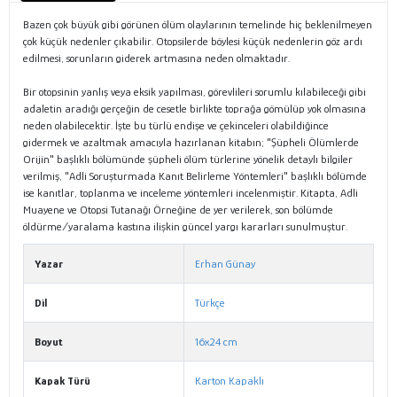
Bazen çok büyük gibi görünen ölüm olaylarının temelinde hiç beklenilmeyen
çok küçük nedenler çıkabilir. Otopsilerde böylesi küçük nedenlerin göz ardı
edilmesi, sorunların giderek artmasına neden olmaktadır.
Bir otopsinin yanlış veya eksik yapılması, görevlileri sorumlu kılabileceği gibi
adaletin aradığı gerçeğin de cesetle birlikte toprağa gömülüp yok olmasına
neden olabilecektir. İşte bu türlü endişe ve çekinceleri olabildiğince
gidermek ve azaltmak amacıyla hazırlanan kitabın; "Şüpheli Ölümlerde
Orijin" başlıklı bölümünde şüpheli ölüm türlerine yönelik detaylı bilgiler
verilmiş, "Adli Soruşturmada Kanıt Belirleme Yöntemleri" başlıklı bölümde
ise kanıtlar, toplanma ve inceleme yöntemleri incelenmiştir. Kitapta, Adli
Muayene ve Otopsi Tutanağı Örneğine de yer verilerek, son bölümde
öldürme/yaralama kastına ilişkin güncel yargı kararları sunulmuştur.
Yazar
Erhan Günay
Dil
Türkçe
Boyut
16x24 cm
Kapak Türü
Karton Kapaklı