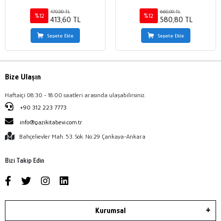
470,00 TL
660,00 TL
%12
%12
413,60 TL
580,80 TL
Sepete Ekle
Sepete Ekle
Bize Ulaşın
Haftaiçi 08:30 - 18:00 saatleri arasında ulaşabilirsiniz.
+90 312 223 7773
info@gazikitabevi.com.tr
Bahçelievler Mah. 53. Sok. No:29 Çankaya-Ankara
Bizi Takip Edin
Kurumsal