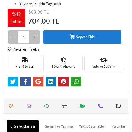
Yayınevi:
Seçkin Yayıncılık
800,00 TL
%12
704,00 TL
indirim
Sepete Ekle
Favorilerime ekle
Hızlı Gönderi
Güvenli Alışveriş
İade ve Değişim
Ürün Açıklaması
Garanti ve Teslimat
Taksit Seçenekleri
Yorumlar