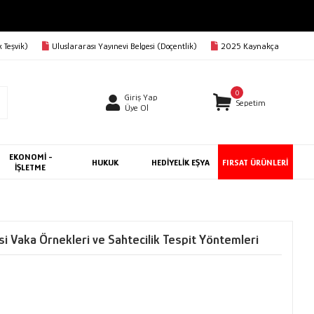
 Teşvik)
Uluslararası Yayınevi Belgesi (Doçentlik)
2025 Kaynakça
0
Giriş Yap
Sepetim
Üye Ol
EKONOMİ -
HUKUK
HEDİYELİK EŞYA
FIRSAT ÜRÜNLERİ
İŞLETME
si Vaka Örnekleri ve Sahtecilik Tespit Yöntemleri