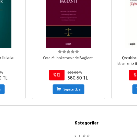
ik Hukuku
Ceza Muhakemesinde Bağlantı
Çocuklara
İst
TL
660,00 TL
%12
%
0 TL
580,80 TL
e
Sepete Ekle
Kategoriler
Hukuk