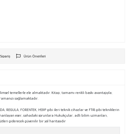
 Sipariş
Ürün Önerileri
r
ilimsel temellerle ele almaktadır. Kitap, tamamı renkli baskı avantajıyla;
avramanızı sağlamaktadır.
ESDA, REGULA, FORENTEK, HS9P gibi ileri teknik cihazlar ve FTIR gibi tekniklerin
rmanlayan eser, sahadaki sorunlara Hukukçular, adli bilim uzmanları,
eri giderecek güvenilir bir yol haritasıdır