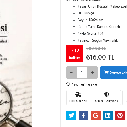
Yazar:
Onur Düşgül
,
Yakup Zor
Dil:
Türkçe
Boyut:
16x24 cm
Kapak Türü:
Karton Kapaklı
Sayfa Sayısı:
256
Yayınevi:
Seçkin Yayıncılık
700,00 TL
%12
616,00 TL
indirim
Sepete Ekl
Favorilerime ekle
Hızlı Gönderi
Güvenli Alışveriş