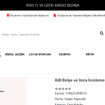
3000 TL VE ÜZERİ KARGO BEDAVA
Kitabımı Yayınlatmak İstiyorum
Uluslararası Yayınevi Belgesi (Akademik
E
KİŞİSEL GELİŞİM
ÇOCUK KİTAPLARI
EDEBİYAT
EĞİTİM
R
Adli Belge ve İmza İnceleme
Barkod:
9786253818593
Marka:
Seçkin Yayıncılık
Kategori:
Ceza Hukuku