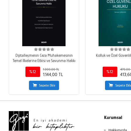
Dijitalleşmenin Ceza Muhakemesinin
Kolluk ve Özel Güvenl
Temel İlkelerine Etkisi ve Savunma Hakkı
1.300,00 TL
470,00 
%12
%12
1.144,00 TL
413,6
Sepete Ekle
Sepete Ekl
Kurumsal
Hakkımızda