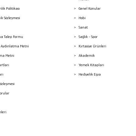
nlik Politikası
Genel Konular
lik Sözleşmesi
Hobi
Sanat
a Talep Formu
Sağlık - Spor
sı Aydınlatma Metni
Kırtasiye Ürünleri
ma Metni
Akademik
artları
Yemek Kitapları
arı
Hediyelik Eşya
Sözleşmesi
Sorular
mleri