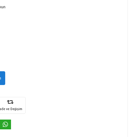
kun
e
İade ve Değişim