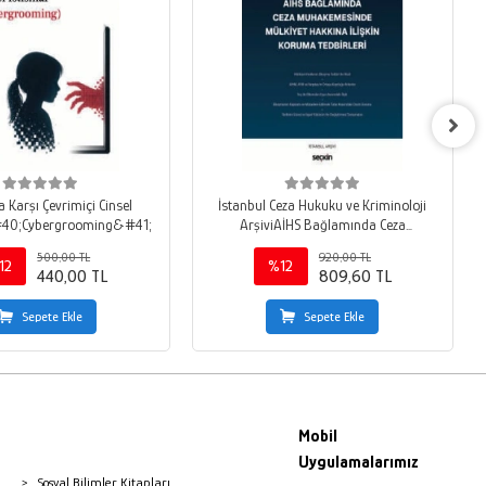
 Karşı Çevrimiçi Cinsel
İstanbul Ceza Hukuku ve Kriminoloji
ismar &#40;Cybergrooming&#41;
ArşiviAİHS Bağlamında Ceza
Muhakemesinde Mülkiyet Hakkına İlişkin
500,00 TL
920,00 TL
Koruma Tedbirleri
12
%12
440,00 TL
809,60 TL
Sepete Ekle
Sepete Ekle
Mobil
Uygulamalarımız
Sosyal Bilimler Kitapları