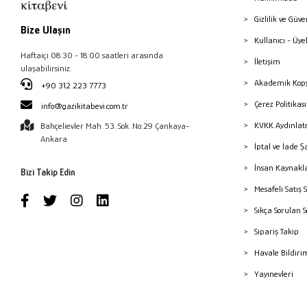
Gizlilik ve Güve
Bize Ulaşın
Kullanıcı - Üye
Haftaiçi 08:30 - 18:00 saatleri arasında
İletişim
ulaşabilirsiniz.
Akademik Kopy
+90 312 223 7773
Çerez Politika
info@gazikitabevi.com.tr
KVKK Aydınlat
Bahçelievler Mah. 53. Sok. No:29 Çankaya-
Ankara
İptal ve İade Ş
İnsan Kaynakl
Bizi Takip Edin
Mesafeli Satış 
Sıkça Sorulan 
Sipariş Takip
Havale Bildiri
Yayınevleri