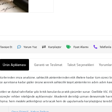
Tavsiye Et
Yorum Yaz
Karşılaştır
Fiyat Alarmı
Telefonla
Ürün Açıklaması
Garanti ve Teslimat
Taksit Seçenekleri
Yorumla
 türlerinden imza analizine, sahtecilik yöntemlerinden etik ilkelere kadar tüm süreci b
 ince ayrıntısına kadar gözler önüne sererek sahtecilik tespit yöntemlerini adım adım k
tleri ve dijital tahrifatlar gibi kritik konularda pratik çözümler sunar. Özellikle VSC, 
m süreçler rehber niteliğinde açıklanmıştır. Akademik derinliği uzman deneyimiyle ha
lışma; hem mesleki yetkinliğinizi artıracak hem de uygulamada karşılaştığınız tereddütl
Onur Düşgül
,
Yakup Zorkun