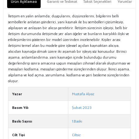
Ürün Açıklaması
Garanti ve Teslimat
Taksit Seçenekleri
Yorumlar
İletişim en yalın anlamda; duygularını, düşüncelerini, bilgilerini belli
sembollerle anlatan gönderici, yani kaynak ile bu sembolleri çözümleyip,
algılayan ve anlayan bir alıcıyı gerektirir. İletişim sürecinin işleyişi, belli bir
iletişim durumunda iletişimde yer alan öğeler ve bunların karşılıklı ilişki ve
etkileşimlerini gösteren bir model üzerinden incelenebilir. Kişiler arası
iletişimi temel alan bu modele göre işlevsel açıdan kaynaktan alıcıya,
alıcıdan kaynağa olmak üzere iki aşamalı bir işleyiş söz konusudur. Birinci
aşama, anlamlandırma, yani kaynağın içinde bulunduğu durumu
değerlendirip sonra amacına uygun mesajları zihinsel olarak oluşturması ve
mesajları kodlama, mesajları gönderme süreçlerinden oluşur. İkinci aşama,
algılama ve kod açma, yorumlama, kodlama ve geri besleme süreçlerinden
oluşur.
Yazar
Mustafa Alyaz
Basım Yılı
Şubat 2023
Baskı Sayısı
1.Baskı
Cilt Tipi
Ciltsiz