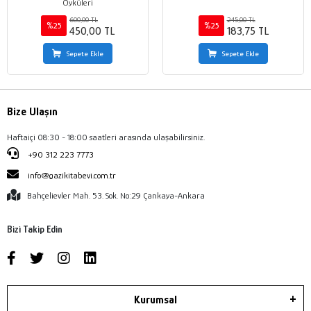
Öyküleri
600,00 TL
245,00 TL
%25
%25
450,00 TL
183,75 TL
Sepete Ekle
Sepete Ekle
Bize Ulaşın
Haftaiçi 08:30 - 18:00 saatleri arasında ulaşabilirsiniz.
+90 312 223 7773
info@gazikitabevi.com.tr
Bahçelievler Mah. 53. Sok. No:29 Çankaya-Ankara
Bizi Takip Edin
Kurumsal