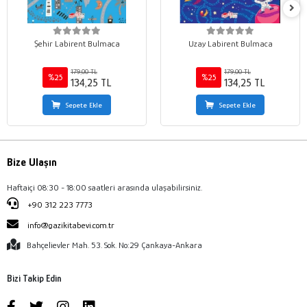
Şehir Labirent Bulmaca
Uzay Labirent Bulmaca
179,00 TL
179,00 TL
%25
%25
134,25 TL
134,25 TL
Sepete Ekle
Sepete Ekle
Bize Ulaşın
Haftaiçi 08:30 - 18:00 saatleri arasında ulaşabilirsiniz.
+90 312 223 7773
info@gazikitabevi.com.tr
Bahçelievler Mah. 53. Sok. No:29 Çankaya-Ankara
Bizi Takip Edin