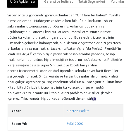
Ürün Açıklaması
Garanti ve Teslimat
Taksit Seçenekleri
Yorumlar
Sizden önce trigonometri görmüş olanlardan “Off! Tam bir kâbus!”, “Sınıfta
kimse anlamadı! Muhteşem zekâmla ben bile!..” gibi korkutucu sözler,
yakınmalar duymuşsunuzdur. Gözleriniz korkmuş, dudaklarınız
uçuklamıştır. Bu gizemli konuyu korkarak merak etmişsinizdir.Neyse ki
bütün korkuları bitirecek bir çare bulundu! Bu sayede trigonometrinin
üstesinden gelmekle kalmayacak, bildiklerinizle öğretmenlerinizi şaşırtacak,
arkadaşlarınıza parmak ısırtacaksınız!Acıtan Açılar’da Profesör Fiendish’in
icadı Her Açıyı Ölçer’in hızıyla yarışarak hesaplamalar yapacak, hesap
makinenizin daha önce hiç bilmediğiniz tuşlarını keşfedeceksiniz. Profesör’e
karşı savaşınızda size Süper Sin, Coskız ve Köpek Tan yardım
edecek.Trigonometrik oranlar, özel üçgenler, aslında gayet basit formüller
sizi çok eğlendirecek. Sinüs, kosinüs ve tanjant dalgaları ile bir müzik aleti
nasıl çalışır; öğrenince çok şaşıracaksınız.Soluksuz okuyacağınız bu kıpır kıpır
kitabı bitirdiğinizde trigonometrinin korkulacak bir şey olmadığını
anlayacaksınız.Garanti: Bu kitap bıktırıcı problemler ve sıkıcı işlemler
içermez! Trigonometri hiç bu kadar eğlenceli olmamıştı!
Tanıtım Metni
Yazar
Kjartan Poskitt
Basım Yılı
Eylül 2020