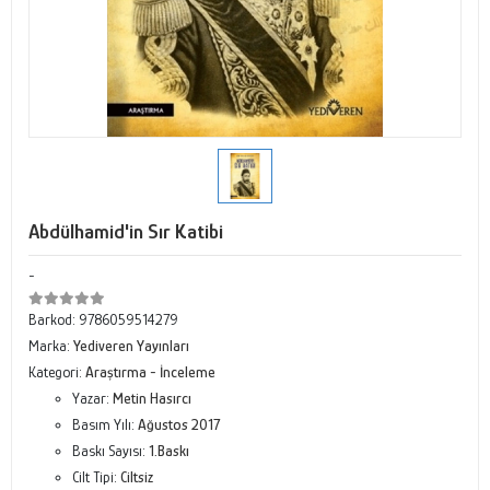
Abdülhamid'in Sır Katibi
-
Barkod:
9786059514279
Marka:
Yediveren Yayınları
Kategori:
Araştırma - İnceleme
Yazar:
Metin Hasırcı
Basım Yılı:
Ağustos 2017
Baskı Sayısı:
1.Baskı
Cilt Tipi:
Ciltsiz