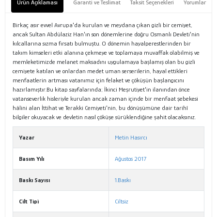
Ürün Açıklaması
Garanti ve Teslimat
Taksit Seçenekleri
Yorumlar
Birkaç asır evvel Avrupa'da kurulan ve meydana çıkan gizli bir cemiyet,
ancak Sultan Abdülaziz Han'ın son dönemlerine doğru Osmanlı Devleti'nin
kılcallarına sızma fırsatı bulmuştu. O dönemin hayalperestlerinden bir
takım kimseleri etki alanına çekmeye ve toplamaya muvaffak olabilmiş ve
memleketimizde melanet maksadını uygulamaya başlamış olan bu gizli
cemiyete katılan ve onlardan medet uman serserilerin, hayal ettikleri
menfaatlerin artması vatanımız için felaket ve çöküşün başlangıcını
hazırlamıştır.Bu kitap sayfalarında; İkinci Meşrutiyet'in ilanından önce
vatanseverlik hisleriyle kurulan ancak zaman içinde bir menfaat şebekesi
hâlini alan İttihat ve Terakki Cemiyeti'nin, bu dönüşümüne dair tarihî
bilgiler okuyacak ve devletin nasıl çöküşe sürüklendiğine şahit olacaksınız.
Yazar
Metin Hasırcı
Basım Yılı
Ağustos 2017
Baskı Sayısı
1.Baskı
Cilt Tipi
Ciltsiz