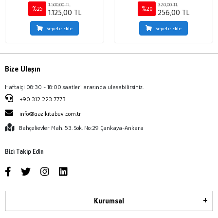
1.500,00 TL
320,00 TL
%25
%20
1.125,00 TL
256,00 TL
Sepete Ekle
Sepete Ekle
Bize Ulaşın
Haftaiçi 08:30 - 18:00 saatleri arasında ulaşabilirsiniz.
+90 312 223 7773
info@gazikitabevi.com.tr
Bahçelievler Mah. 53. Sok. No:29 Çankaya-Ankara
Bizi Takip Edin
Kurumsal