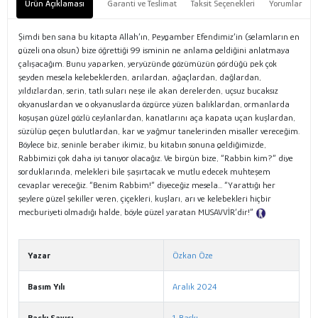
Ürün Açıklaması
Garanti ve Teslimat
Taksit Seçenekleri
Yorumlar
Şimdi ben sana bu kitapta Allah’ın, Peygamber Efendimiz’in (selamların en
güzeli ona olsun) bize öğrettiği 99 isminin ne anlama geldiğini anlatmaya
çalışacağım. Bunu yaparken, yeryüzünde gözümüzün gördüğü pek çok
şeyden mesela kelebeklerden, arılardan, ağaçlardan, dağlardan,
yıldızlardan, serin, tatlı suları neşe ile akan derelerden, uçsuz bucaksız
okyanuslardan ve o okyanuslarda özgürce yüzen balıklardan, ormanlarda
koşuşan güzel gözlü ceylanlardan, kanatlarını aça kapata uçan kuşlardan,
süzülüp geçen bulutlardan, kar ve yağmur tanelerinden misaller vereceğim.
Böylece biz, seninle beraber ikimiz, bu kitabın sonuna geldiğimizde,
Rabbimizi çok daha iyi tanıyor olacağız. Ve birgün bize, “Rabbin kim?” diye
sorduklarında, melekleri bile şaşırtacak ve mutlu edecek muhteşem
cevaplar vereceğiz. “Benim Rabbim!” diyeceğiz mesela... “Yarattığı her
şeylere güzel şekiller veren, çiçekleri, kuşları, arı ve kelebekleri hiçbir
mecburiyeti olmadığı halde, böyle güzel yaratan MUSAVVİR’dir!”
Tanıtım
Metni
Yazar
Özkan Öze
Basım Yılı
Aralık 2024
Baskı Sayısı
1. Baskı