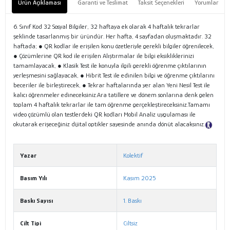
Ürün Açıklaması
Garanti ve Teslimat
Taksit Seçenekleri
Yorumlar
6. Sınıf Kod 32 Sosyal Bilgiler, 32 haftaya ek olarak 4 haftalık tekrarlar
şeklinde tasarlanmış bir üründür. Her hafta, 4 sayfadan oluşmaktadır. 32
haftada; ● QR kodlar ile erişilen konu özetleriyle gerekli bilgiler öğrenilecek,
● Çözümlerine QR kod ile erişilen Alıştırmalar ile bilgi eksikliklerinizi
tamamlayacak, ● Klasik Test ile konuyla ilgili gerekli öğrenme çıktılarının
yerleşmesini sağlayacak, ● Hibrit Test ile edinilen bilgi ve öğrenme çıktılarını
beceriler ile birleştirecek, ● Tekrar haftalarında yer alan Yeni Nesil Test ile
kalıcı öğrenmeler edineceksiniz.Ara tatillere ve dönem sonlarına denk gelen
toplam 4 haftalık tekrarlar ile tam öğrenme gerçekleştireceksiniz.Tamamı
video çözümlü olan testlerdeki QR kodları Mobil Analiz uygulaması ile
okutarak erişeceğiniz dijital optikler sayesinde anında dönüt alacaksınız.
Tanıtım Metni
Yazar
Kolektif
Basım Yılı
Kasım 2025
Baskı Sayısı
1. Baskı
Cilt Tipi
Ciltsiz