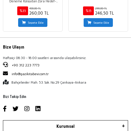
Deneme Kolaydan Zora Hedef-
Süre-Sonuç
400,00 TL
290,00 TL
%35
%15
260,00 TL
246,50 TL
Sepete Ekle
Sepete Ekle
Bize Ulaşın
Haftaiçi 08:30 - 18:00 saatleri arasında ulaşabilirsiniz.
+90 312 223 7773
info@gazikitabevi.com.tr
Bahçelievler Mah. 53. Sok. No:29 Çankaya-Ankara
Bizi Takip Edin
Kurumsal