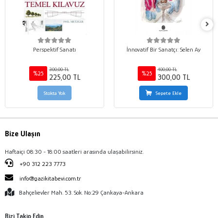
Perspektif Sanatı
İnnovatif Bir Sanatçı: Selen Ay
300,00 TL
400,00 TL
%25
%25
225,00 TL
300,00 TL
Stokta Yok
Sepete Ekle
Bize Ulaşın
Haftaiçi 08:30 - 18:00 saatleri arasında ulaşabilirsiniz.
+90 312 223 7773
info@gazikitabevi.com.tr
Bahçelievler Mah. 53. Sok. No:29 Çankaya-Ankara
Bizi Takip Edin