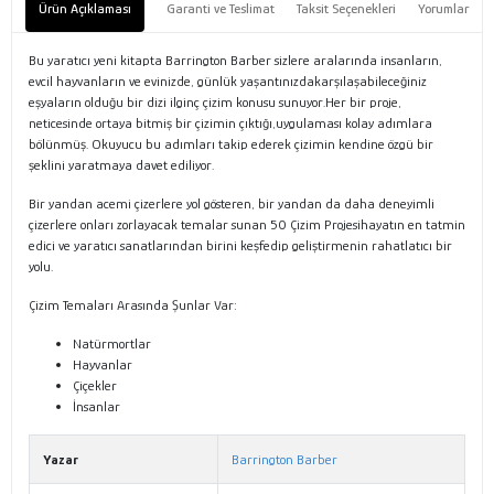
Ürün Açıklaması
Garanti ve Teslimat
Taksit Seçenekleri
Yorumlar
Bu yaratıcı yeni kitapta Barrington Barber sizlere aralarında insanların,
evcil hayvanların ve evinizde, günlük yaşantınızdakarşılaşabileceğiniz
eşyaların olduğu bir dizi ilginç çizim konusu sunuyor.Her bir proje,
neticesinde ortaya bitmiş bir çizimin çıktığı,uygulaması kolay adımlara
bölünmüş. Okuyucu bu adımları takip ederek çizimin kendine özgü bir
şeklini yaratmaya davet ediliyor.
Bir yandan acemi çizerlere yol gösteren, bir yandan da daha deneyimli
çizerlere onları zorlayacak temalar sunan 50 Çizim Projesihayatın en tatmin
edici ve yaratıcı sanatlarından birini keşfedip geliştirmenin rahatlatıcı bir
yolu.
Çizim Temaları Arasında Şunlar Var:
Natürmortlar
Hayvanlar
Çiçekler
İnsanlar
Yazar
Barrington Barber