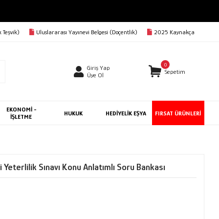
 Teşvik)
Uluslararası Yayınevi Belgesi (Doçentlik)
2025 Kaynakça
0
Giriş Yap
Sepetim
Üye Ol
EKONOMİ -
HUKUK
HEDİYELİK EŞYA
FIRSAT ÜRÜNLERİ
İŞLETME
 Yeterlilik Sınavı Konu Anlatımlı Soru Bankası