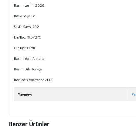
Basım tarihi:
2026
Baskı Sayısı:
6
Sayfa Sayısı:702
En/Boy:
19.5/27.5
Cilt Tipi:
Ciltsiz
Basım Yeri:
Ankara
Basım Dili:
Türkçe
Barkod:9786256652132
Yayınevi
Pe
Benzer Ürünler