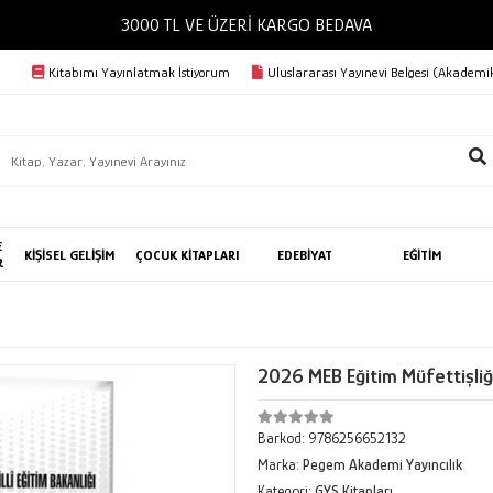
3000 TL VE ÜZERİ KARGO BEDAVA
Kitabımı Yayınlatmak İstiyorum
Uluslararası Yayınevi Belgesi (Akademik
E
KİŞİSEL GELİŞİM
ÇOCUK KİTAPLARI
EDEBİYAT
EĞİTİM
R
2026 MEB Eğitim Müfettişliği
Barkod:
9786256652132
Marka:
Pegem Akademi Yayıncılık
Kategori:
GYS Kitapları