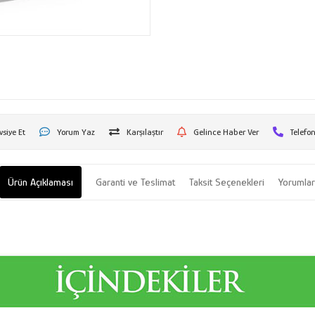
vsiye Et
Yorum Yaz
Karşılaştır
Gelince Haber Ver
Telefon
Ürün Açıklaması
Garanti ve Teslimat
Taksit Seçenekleri
Yorumla