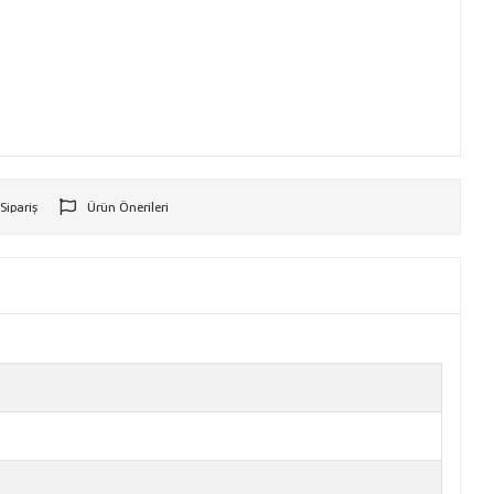
 Sipariş
Ürün Önerileri
r