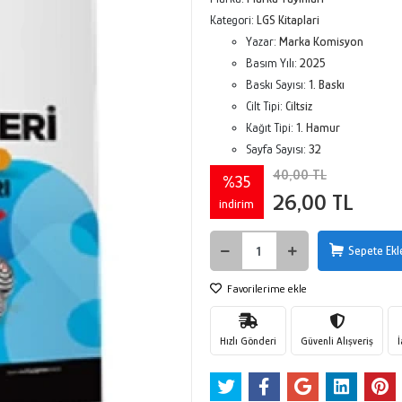
Kategori:
LGS Kitaplari
Yazar:
Marka Komisyon
Basım Yılı:
2025
Baskı Sayısı:
1. Baskı
Cilt Tipi:
Ciltsiz
Kağıt Tipi:
1. Hamur
Sayfa Sayısı:
32
40,00 TL
%35
26,00 TL
indirim
Sepete Ekl
Favorilerime ekle
Hızlı Gönderi
Güvenli Alışveriş