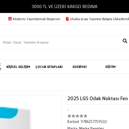
Kitabımı Yayınlatmak İstiyorum
Uluslararası Yayınevi Belgesi (Akademik
E
KİŞİSEL GELİŞİM
ÇOCUK KİTAPLARI
EDEBİYAT
EĞİTİM
R
2025 LGS Odak Noktası Fen B
-
Barkod:
9786257759502
Marka:
Marka Yayınları