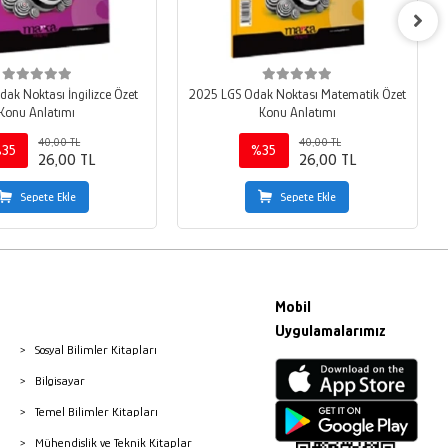
ak Noktası İngilizce Özet
2025 LGS Odak Noktası Matematik Özet
Konu Anlatımı
Konu Anlatımı
40,00 TL
40,00 TL
35
%35
26,00 TL
26,00 TL
Sepete Ekle
Sepete Ekle
Mobil
Uygulamalarımız
Sosyal Bilimler Kitapları
Bilgisayar
Temel Bilimler Kitapları
Mühendislik ve Teknik Kitaplar