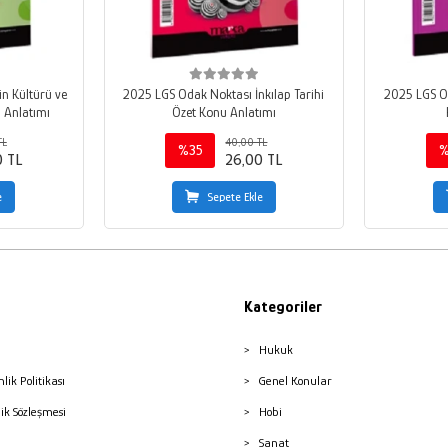
n Kültürü ve
2025 LGS Odak Noktası İnkılap Tarihi
2025 LGS Od
u Anlatımı
Özet Konu Anlatımı
TL
40,00 TL
%35
%
0 TL
26,00 TL
e
Sepete Ekle
Kategoriler
Hukuk
nlik Politikası
Genel Konular
lik Sözleşmesi
Hobi
Sanat