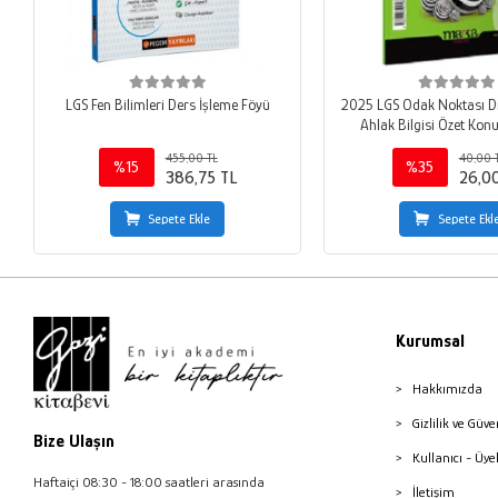
LGS Fen Bilimleri Ders İşleme Föyü
2025 LGS Odak Noktası Di
Ahlak Bilgisi Özet Kon
455,00 TL
40,00 
%15
%35
386,75 TL
26,0
Sepete Ekle
Sepete Ekl
Kurumsal
Hakkımızda
Gizlilik ve Güve
Bize Ulaşın
Kullanıcı - Üye
Haftaiçi 08:30 - 18:00 saatleri arasında
İletişim