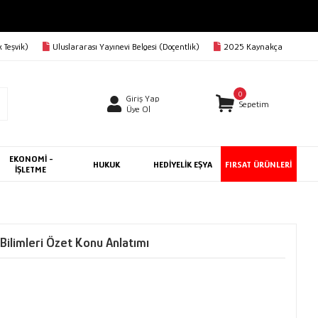
3000 TL VE ÜZERİ KARGO BEDAVA
 Teşvik)
Uluslararası Yayınevi Belgesi (Doçentlik)
2025 Kaynakça
0
Giriş Yap
Sepetim
Üye Ol
EKONOMİ -
HUKUK
HEDİYELİK EŞYA
FIRSAT ÜRÜNLERİ
İŞLETME
ilimleri Özet Konu Anlatımı