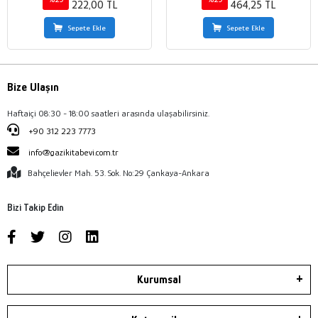
222,00 TL
464,25 TL
Sepete Ekle
Sepete Ekle
Bize Ulaşın
Haftaiçi 08:30 - 18:00 saatleri arasında ulaşabilirsiniz.
+90 312 223 7773
info@gazikitabevi.com.tr
Bahçelievler Mah. 53. Sok. No:29 Çankaya-Ankara
Bizi Takip Edin
Kurumsal