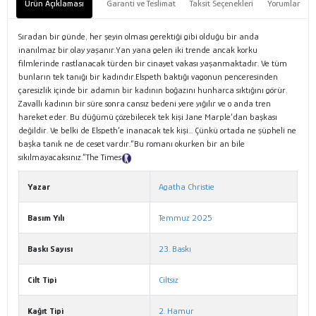
Ürün Açıklaması
Garanti ve Teslimat
Taksit Seçenekleri
Yorumlar
Sıradan bir günde, her şeyin olması gerektiği gibi olduğu bir anda
inanılmaz bir olay yaşanır.Yan yana gelen iki trende ancak korku
filmlerinde rastlanacak türden bir cinayet vakası yaşanmaktadır. Ve tüm
bunların tek tanığı bir kadındır.Elspeth baktığı vagonun penceresinden
çaresizlik içinde bir adamın bir kadının boğazını hunharca sıktığını görür.
Zavallı kadının bir süre sonra cansız bedeni yere yığılır ve o anda tren
hareket eder. Bu düğümü çözebilecek tek kişi Jane Marple’dan başkası
değildir. Ve belki de Elspeth’e inanacak tek kişi... Çünkü ortada ne şüpheli ne
başka tanık ne de ceset vardır.“Bu romanı okurken bir an bile
sıkılmayacaksınız.”The Times
Tanıtım Metni
Yazar
Agatha Christie
Basım Yılı
Temmuz 2025
Baskı Sayısı
23. Baskı
Cilt Tipi
Ciltsiz
Kağıt Tipi
2. Hamur