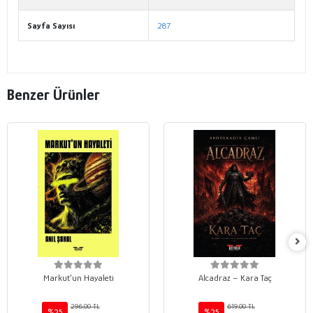
Sayfa Sayısı
287
Benzer Ürünler
Markut’un Hayaleti
Alcadraz – Kara Taç
296,00 TL
619,00 TL
%25
%25