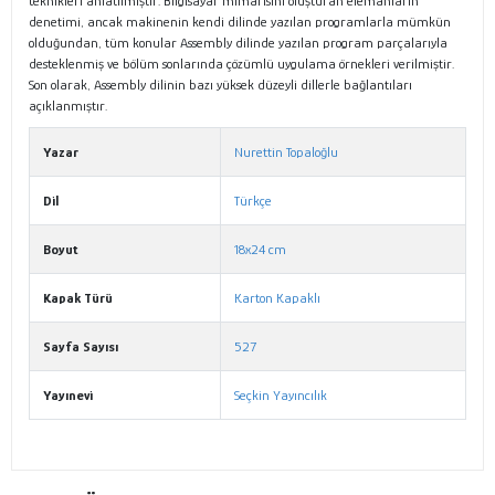
teknikleri anlatılmıştır. Bilgisayar mimarisini oluşturan elemanların
denetimi, ancak makinenin kendi dilinde yazılan programlarla mümkün
olduğundan, tüm konular Assembly dilinde yazılan program parçalarıyla
desteklenmiş ve bölüm sonlarında çözümlü uygulama örnekleri verilmiştir.
Son olarak, Assembly dilinin bazı yüksek düzeyli dillerle bağlantıları
açıklanmıştır.
Yazar
Nurettin Topaloğlu
Dil
Türkçe
Boyut
18x24 cm
Kapak Türü
Karton Kapaklı
Sayfa Sayısı
527
Yayınevi
Seçkin Yayıncılık