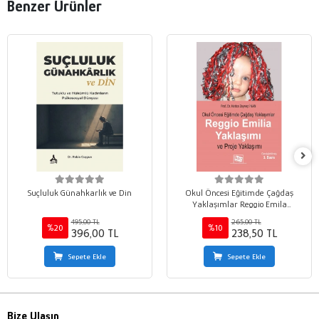
Benzer Ürünler
Suçluluk Günahkarlık ve Din
Okul Öncesi Eğitimde Çağdaş
Yaklaşımlar Reggio Emila
Yaklaşımı ve Proje Yaklaşımı
495,00 TL
265,00 TL
%20
%10
396,00 TL
238,50 TL
Sepete Ekle
Sepete Ekle
Bize Ulaşın