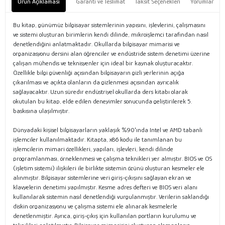
Ürün Açıklaması
Garanti ve Teslimat
Taksit Seçenekleri
Yorumlar
Bu kitap, günümüz bilgisayar sistemlerinin yapısını, işlevlerini, çalışmasını
ve sistemi oluşturan birimlerin kendi dilinde, mikroişlemci tarafından nasıl
denetlendiğini anlatmaktadır. Okullarda bilgisayar mimarisi ve
organizasyonu dersini alan öğrenciler ve endüstride sistem denetimi üzerine
çalışan mühendis ve teknisyenler için ideal bir kaynak oluşturacaktır.
Özellikle bilgi güvenliği açısından bilgisayarın gizli yerlerinin açığa
çıkarılması ve açıkta olanların da gizlenmesi açısından ayrıcalık
sağlayacaktır. Uzun süredir endüstriyel okullarda ders kitabı olarak
okutulan bu kitap, elde edilen deneyimler sonucunda geliştirilerek 5.
baskısına ulaşılmıştır.
Dünyadaki kişisel bilgisayarların yaklaşık %90'ında Intel ve AMD tabanlı
işlemciler kullanılmaktadır. Kitapta, x86 kodu ile tanımlanan bu
işlemcilerin mimari özellikleri, yapıları, işlevleri, kendi dilinde
programlanması, örneklenmesi ve çalışma teknikleri yer almıştır. BIOS ve OS
(işletim sistemi) ilişkileri ile birlikte sistemin özünü oluşturan kesmeler ele
alınmıştır. Bilgisayar sistemlerine veri giriş-çıkışını sağlayan ekran ve
klavyelerin denetimi yapılmıştır. Kesme adres defteri ve BIOS veri alanı
kullanılarak sistemin nasıl denetlendiği vurgulanmıştır. Verilerin saklandığı
diskin organizasyonu ve çalışma sistemi ele alınarak kesmelerle
denetlenmiştir. Ayrıca, giriş-çıkış için kullanılan portların kurulumu ve