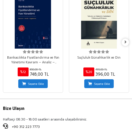
Bankacılıkta Fiyatlandırma ve Fon
Suçluluk Günahkarlık ve Din
Yönetimi Kavram – Analiz –
Uygulama
850,00 TL
495,00 TL
%12
%20
748,00 TL
396,00 TL
Sepete Ekle
Sepete Ekle
Bize Ulaşın
Haftaiçi 08:30 - 18:00 saatleri arasında ulaşabilirsiniz.
+90 312 223 7773