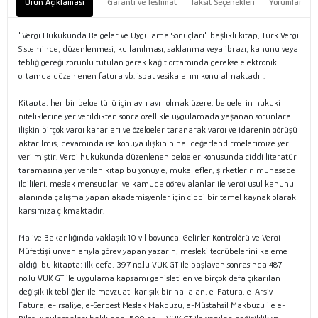
Ürün Açıklaması
Garanti ve Teslimat
Taksit Seçenekleri
Yorumlar
"Vergi Hukukunda Belgeler ve Uygulama Sonuçları" başlıklı kitap, Türk Vergi
Sisteminde, düzenlenmesi, kullanılması, saklanma veya ibrazı, kanunu veya
tebliğ gereği zorunlu tutulan gerek kâğıt ortamında gerekse elektronik
ortamda düzenlenen fatura vb. ispat vesikalarını konu almaktadır.
Kitapta, her bir belge türü için ayrı ayrı olmak üzere, belgelerin hukuki
niteliklerine yer verildikten sonra özellikle uygulamada yaşanan sorunlara
ilişkin birçok yargı kararları ve özelgeler taranarak yargı ve idarenin görüşü
aktarılmış, devamında ise konuya ilişkin nihai değerlendirmelerimize yer
verilmiştir. Vergi hukukunda düzenlenen belgeler konusunda ciddi literatür
taramasına yer verilen kitap bu yönüyle, mükellefler, şirketlerin muhasebe
ilgilileri, meslek mensupları ve kamuda görev alanlar ile vergi usul kanunu
alanında çalışma yapan akademisyenler için ciddi bir temel kaynak olarak
karşımıza çıkmaktadır.
Maliye Bakanlığında yaklaşık 10 yıl boyunca, Gelirler Kontrolörü ve Vergi
Müfettişi unvanlarıyla görev yapan yazarın, mesleki tecrübelerini kaleme
aldığı bu kitapta; ilk defa, 397 no.lu VUK GT ile başlayan sonrasında 487
no.lu VUK GT ile uygulama kapsamı genişletilen ve birçok defa çıkarılan
değişiklik tebliğler ile mevzuatı karışık bir hal alan, e-Fatura, e-Arşiv
Fatura, e-İrsaliye, e-Serbest Meslek Makbuzu, e-Müstahsil Makbuzu ile e-