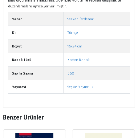
Bilet uygulamaları hakkında, 509 no.lu VUK GT ile yapılan değişiklik ve
düzenlemelere ayrıca yer verilmiştir.
Yazar
Serkan Özdemir
Dil
Türkçe
Boyut
16x24 cm
Kapak Türü
Karton Kapaklı
Sayfa Sayısı
360
Yayınevi
Seçkin Yayıncılık
Benzer Ürünler