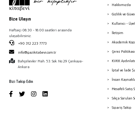
Hakkımızda
Gizlilik ve Güve
Bize Ulaşın
Kullanıcı - Üye
Haftaiçi 08:30 - 18:00 saatleri arasında
İletişim
ulaşabilirsiniz.
Akademik Kopy
+90 312 223 7773
Çerez Politika
info@gazikitabevi.com.tr
KVKK Aydınlat
Bahçelievler Mah. 53. Sok. No:29 Çankaya-
Ankara
İptal ve İade Ş
İnsan Kaynakl
Bizi Takip Edin
Mesafeli Satış 
Sıkça Sorulan 
Sipariş Takip
Havale Bildiri
Yayınevleri