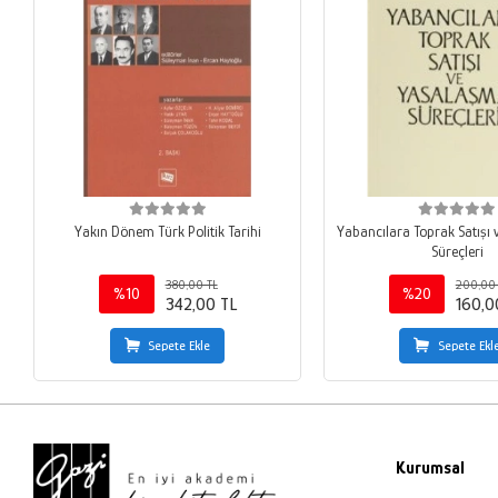
Yakın Dönem Türk Politik Tarihi
Yabancılara Toprak Satışı
Süreçleri
380,00 TL
200,00 
%10
%20
342,00 TL
160,0
Sepete Ekle
Sepete Ekl
Kurumsal