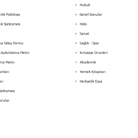
Hukuk
nlik Politikası
Genel Konular
lik Sözleşmesi
Hobi
Sanat
a Talep Formu
Sağlık - Spor
sı Aydınlatma Metni
Kırtasiye Ürünleri
ma Metni
Akademik
artları
Yemek Kitapları
arı
Hediyelik Eşya
Sözleşmesi
Sorular
mleri