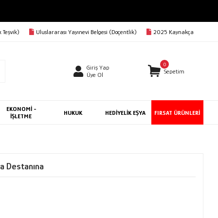
 Teşvik)
Uluslararası Yayınevi Belgesi (Doçentlik)
2025 Kaynakça
0
Giriş Yap
Sepetim
Üye Ol
EKONOMİ -
HUKUK
HEDİYELİK EŞYA
FIRSAT ÜRÜNLERİ
İŞLETME
la Destanına