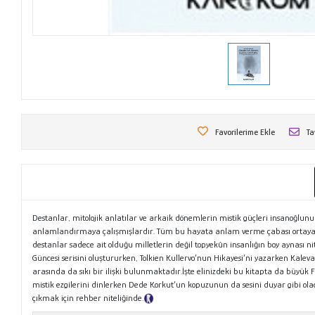
Favorilerime Ekle
Ta
Destanlar, mitolojik anlatılar ve arkaik dönemlerin mistik güçleri insanoğlunu
anlamlandırmaya çalışmışlardır. Tüm bu hayata anlam verme çabası ortaya miti
destanlar sadece ait olduğu milletlerin değil topyekûn insanlığın boy aynası 
Güncesi serisini oluştururken, Tolkien Kullervo’nun Hikayesi’ni yazarken Kale
arasında da sıkı bir ilişki bulunmaktadır.İşte elinizdeki bu kitapta da büyük Fi
mistik ezgilerini dinlerken Dede Korkut’un kopuzunun da sesini duyar gibi ola
çıkmak için rehber niteliğinde.
Tanıtım Metni