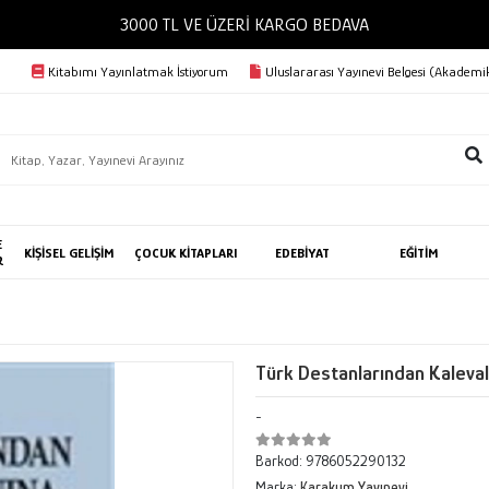
3000 TL VE ÜZERİ KARGO BEDAVA
Kitabımı Yayınlatmak İstiyorum
Uluslararası Yayınevi Belgesi (Akademik
E
KİŞİSEL GELİŞİM
ÇOCUK KİTAPLARI
EDEBİYAT
EĞİTİM
R
Türk Destanlarından Kaleva
-
Barkod:
9786052290132
Marka:
Karakum Yayınevi