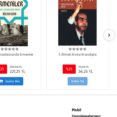
Anadolusunda Ermeniler
S. Ahmet Arvasi Kronolojisi
295,00 TL
75,00 TL
25
%25
221,25 TL
56,25 TL
Sepete Ekle
Stokta Yok
Mobil
Uygulamalarımız