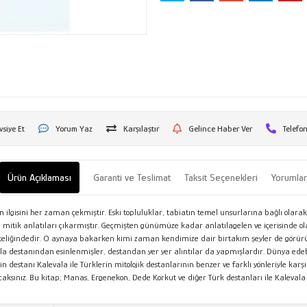
vsiye Et
Yorum Yaz
Karşılaştır
Gelince Haber Ver
Telefon
Ürün Açıklaması
Garanti ve Teslimat
Taksit Seçenekleri
Yorumla
n ilgisini her zaman çekmiştir. Eski topluluklar, tabiatın temel unsurlarına bağlı olar
k anlatıları çıkarmıştır. Geçmişten günümüze kadar anlatılagelen ve içerisinde olağanü
niteliğindedir. O aynaya bakarken kimi zaman kendimize dair birtakım şeyler de görürüz
vala destanından esinlenmişler, destandan yer yer alıntılar da yapmışlardır. Dünya ede
n destanı Kalevala ile Türklerin mitolojik destanlarının benzer ve farklı yönleriyle karş
caksınız. Bu kitap; Manas, Ergenekon, Dede Korkut ve diğer Türk destanları ile Kaleva