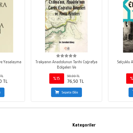
 ve Yasalaşma
Trakyanın Anadolunun Tarihi Coğrafya
Selçuklu 
Bölgeleri Ve
TL
90,00 TL
%15
%
0 TL
76,50 TL
e
Sepete Ekle
Kategoriler