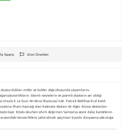
la Sipariş
Ürün Önerileri
r
ak oluşturdukları mitler ve kültler doğrultusunda yaşamlarını
stüvarlıkların, tılsımlı nesnelerin ve gizemli olayların yer aldığı
.Ursula K. Le Guin Yerdeniz Büyücüsü’nde, Patrick Rothfuss Kral Katili
biyatına ilham kaynağı olan Kalevala destanı ile diğer dünya destanları
ılaştırılıyor. Kitabı okurken sihirli değirmen Sampo’yu seyre dalıp kantelenin
la arasındaki benzerliklere şahit olmak; geçmişin büyülü dünyasına yolculuğa