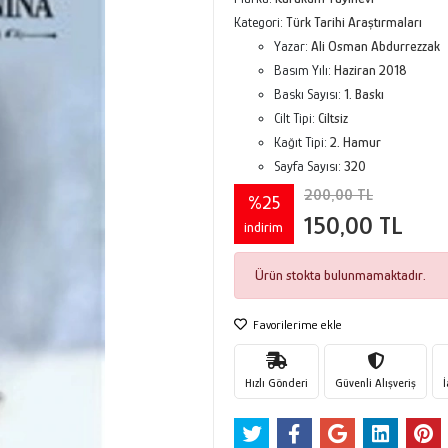
Kategori:
Türk Tarihi Araştırmaları
Yazar:
Ali Osman Abdurrezzak
Basım Yılı:
Haziran 2018
Baskı Sayısı:
1. Baskı
Cilt Tipi:
Ciltsiz
Kağıt Tipi:
2. Hamur
Sayfa Sayısı:
320
200,00 TL
%25
150,00 TL
indirim
Ürün stokta bulunmamaktadır.
Favorilerime ekle
Hızlı Gönderi
Güvenli Alışveriş