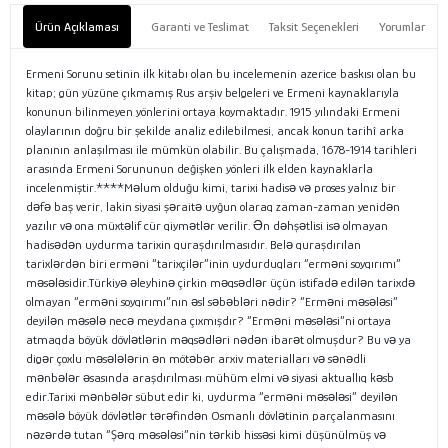
Ürün Açıklaması
Garanti ve Teslimat
Taksit Seçenekleri
Yorumlar
Ermeni Sorunu setinin ilk kitabı olan bu incelemenin azerice baskısı olan bu
kitap; gün yüzüne çıkmamış Rus arşiv belgeleri ve Ermeni kaynaklarıyla
konunun bilinmeyen yönlerini ortaya koymaktadır. 1915 yılındaki Ermeni
olaylarının doğru bir şekilde analiz edilebilmesi, ancak konun tarihî arka
planının anlaşılması ile mümkün olabilir. Bu çalışmada, 1678-1914 tarihleri
arasında Ermeni Sorununun değişken yönleri ilk elden kaynaklarla
incelenmiştir.****Məlum olduğu kimi, tarixi hadisə və proses yalnız bir
dəfə baş verir, lakin siyasi şəraitə uyğun olaraq zaman-zaman yenidən
yazılır və ona müxtəlif cür qiymətlər verilir. Ən dəhşətlisi isə olmayan
hadisədən uydurma tarixin quraşdırılmasıdır. Belə quraşdırılan
tarixlərdən biri erməni “tarixçilər”inin uydurduqları “erməni soyqırımı”
məsələsidir.Türkiyə əleyhinə çirkin məqsədlər üçün istifadə edilən tarixdə
olmayan “erməni soyqırımı”nın əsl səbəbləri nədir? “Erməni məsələsi”
deyilən məsələ necə meydana çıxmışdır? “Erməni məsələsi”ni ortaya
atmaqda böyük dövlətlərin məqsədləri nədən ibarət olmuşdur? Bu və ya
digər çoxlu məsələlərin ən mötəbər arxiv materialları və sənədli
mənbələr əsasında araşdırılması mühüm elmi və siyasi aktuallıq kəsb
edir.Tarixi mənbələr sübut edir ki, uydurma “erməni məsələsi” deyilən
məsələ böyük dövlətlər tərəfindən Osmanlı dövlətinin parçalanmasını
nəzərdə tutan “Şərq məsələsi”nin tərkib hissəsi kimi düşünülmüş və