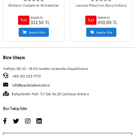
İktidarın Cinsiyeti ve Ak Kadınlar
Lorenzo Milani’nin Barış Kültürü
430,00 TL
600,00 TL
%25
%25
322,50 TL
450,00 TL
Sepete Ekle
Sepete Ekle
Bize Ulaşın
Haftaiçi 08:30 - 18:00 saatleri arasında ulaşabilirsiniz.
+90 312 223 7773
info@gazikitabevi.com.tr
Bahçelievler Mah. 53. Sok. No:29 Çankaya-Ankara
Bizi Takip Edin