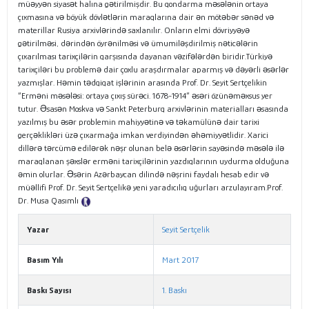
müəyyən siyasət halına gətirilmişdir. Bu qondarma məsələnin ortaya
çıxmasına və böyük dövlətlərin maraqlarına dair ən mötəbər sənəd və
materillar Rusiya arxivlərində saxlanılır. Onların elmi dövriyyəyə
gətirilməsi, dərindən öyrənilməsi və ümumiləşdirilmiş nəticələrin
çıxarılması tarixçilərin qarşısında dayanan vəzifələrdən biridir.Türkiyə
tarixçiləri bu problemə dair çoxlu araşdırmalar aparmış və dəyərli əsərlər
yazmışlar. Həmin tədqiqat işlərinin arasında Prof. Dr. Seyit Sertçelikin
“Erməni məsələsi: ortaya çıxış sürəci. 1678-1914” əsəri özünəməxsus yer
tutur. Əsasən Moskva və Sankt Peterburq arxivlərinin materialları əsasında
yazılmış bu əsər problemin mahiyyətinə və təkamülünə dair tarixi
gerçəklikləri üzə çıxarmağa imkan verdiyindən əhəmiyyətlidir. Xarici
dillərə tərcümə edilərək nəşr olunan belə əsərlərin sayəsində məsələ ilə
maraqlanan şəxslər erməni tarixçilərinin yazdıqlarının uydurma olduğuna
əmin olurlar. Əsərin Azərbaycan dilində nəşrini faydalı hesab edir və
müəllifi Prof. Dr. Seyit Sertçelikə yeni yaradıcılıq uğurları arzulayıram.Prof.
Dr. Musa Qasımlı
Tanıtım Metni
Yazar
Seyit Sertçelik
Basım Yılı
Mart 2017
Baskı Sayısı
1. Baskı