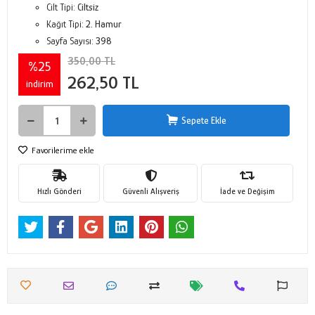
Cilt Tipi:
Ciltsiz
Kağıt Tipi:
2. Hamur
Sayfa Sayısı:
398
350,00 TL
%25
262,50 TL
indirim
Sepete Ekle
Favorilerime ekle
Hızlı Gönderi
Güvenli Alışveriş
İade ve Değişim