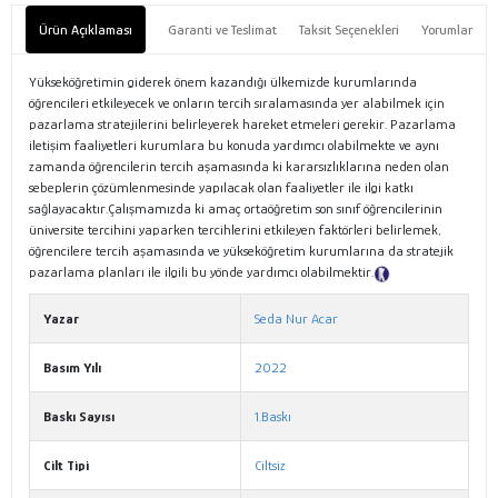
Ürün Açıklaması
Garanti ve Teslimat
Taksit Seçenekleri
Yorumlar
Yükseköğretimin giderek önem kazandığı ülkemizde kurumlarında
öğrencileri etkileyecek ve onların tercih sıralamasında yer alabilmek için
pazarlama stratejilerini belirleyerek hareket etmeleri gerekir. Pazarlama
iletişim faaliyetleri kurumlara bu konuda yardımcı olabilmekte ve aynı
zamanda öğrencilerin tercih aşamasında ki kararsızlıklarına neden olan
sebeplerin çözümlenmesinde yapılacak olan faaliyetler ile ilgi katkı
sağlayacaktır.Çalışmamızda ki amaç ortaöğretim son sınıf öğrencilerinin
üniversite tercihini yaparken tercihlerini etkileyen faktörleri belirlemek,
öğrencilere tercih aşamasında ve yükseköğretim kurumlarına da stratejik
pazarlama planları ile ilgili bu yönde yardımcı olabilmektir.
Tanıtım Metni
Yazar
Seda Nur Acar
Basım Yılı
2022
Baskı Sayısı
1.Baskı
Cilt Tipi
Ciltsiz