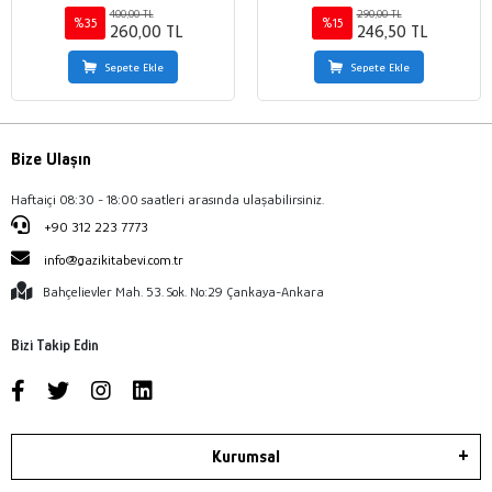
Süre-Sonuç
400,00 TL
290,00 TL
%35
%15
260,00 TL
246,50 TL
Sepete Ekle
Sepete Ekle
Bize Ulaşın
Haftaiçi 08:30 - 18:00 saatleri arasında ulaşabilirsiniz.
+90 312 223 7773
info@gazikitabevi.com.tr
Bahçelievler Mah. 53. Sok. No:29 Çankaya-Ankara
Bizi Takip Edin
Kurumsal