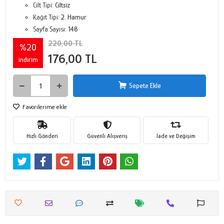
Cilt Tipi:
Ciltsiz
Kağıt Tipi:
2. Hamur
Sayfa Sayısı:
148
220,00 TL
%20
176,00 TL
indirim
Sepete Ekle
Favorilerime ekle
Hızlı Gönderi
Güvenli Alışveriş
İade ve Değişim