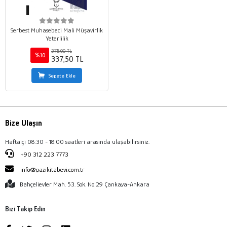
Serbest Muhasebeci Mali Müşavirlik
Yeterlilik
375,00 TL
%10
337,50 TL
Sepete Ekle
Bize Ulaşın
Haftaiçi 08:30 - 18:00 saatleri arasında ulaşabilirsiniz.
+90 312 223 7773
info@gazikitabevi.com.tr
Bahçelievler Mah. 53. Sok. No:29 Çankaya-Ankara
Bizi Takip Edin