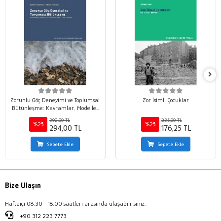
Zorunlu Göç Deneyimi ve Toplumsal
Zor İsimli Çocuklar
Bütünleşme: Kavramlar, Modeller
ve Uygulamalar ile Türkiye
392,00 TL
235,00 TL
%25
%25
294,00 TL
176,25 TL
Sepete Ekle
Sepete Ekle
Bize Ulaşın
Haftaiçi 08:30 - 18:00 saatleri arasında ulaşabilirsiniz.
+90 312 223 7773