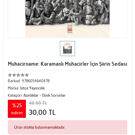
Muhacirname: Karamanlı Muhacirler İçin Şiirin Sedası
Barkod:
9786054640478
Marka:
İstos Yayıncılık
Kategori:
Azınlıklar - Etnik Sorunlar
40,00 TL
%25
30,00 TL
indirim
Ürün stokta bulunmamaktadır.