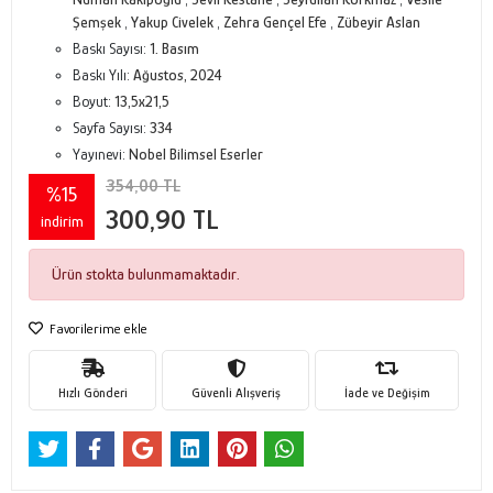
Şemşek
,
Yakup Civelek
,
Zehra Gençel Efe
,
Zübeyir Aslan
Baskı Sayısı:
1. Basım
Baskı Yılı:
Ağustos, 2024
Boyut:
13,5x21,5
Sayfa Sayısı:
334
Yayınevi:
Nobel Bilimsel Eserler
354,00 TL
%15
300,90 TL
indirim
Ürün stokta bulunmamaktadır.
Favorilerime ekle
Hızlı Gönderi
Güvenli Alışveriş
İade ve Değişim