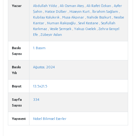
Yazar
Abdullah Yıldız
,
Ali Osman Ateş
,
Ali Rafet Özkan
,
Ayfer
Şahin
,
Hatice Dülber
,
Hüseyin Kurt
,
İbrahim Sağlam
,
Kubilay Kolukırık
,
Musa Akpınar
,
Nahide Bozkurt
,
Nesibe
Kantar
,
Numan Rakipoğlu
,
Sevil Kestane
,
Seyfullah
Korkmaz
,
Vesile Şemşek
,
Yakup Civelek
,
Zehra Gençel
Efe
,
Zübeyir Aslan
Baskı
1. Basım
Sayısı
Baskı
Ağustos, 2024
Yılı
Boyut
13,5x21,5
Sayfa
334
Sayısı
Yayınevi
Nobel Bilimsel Eserler