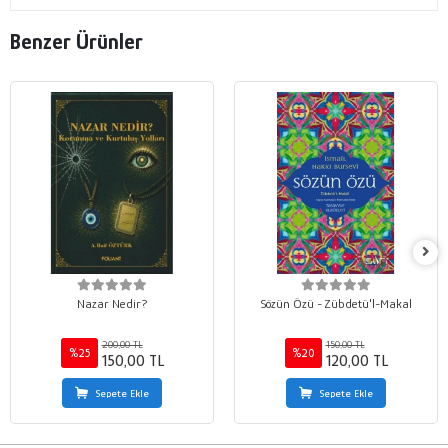
Benzer Ürünler
Nazar Nedir?
Sözün Özü - Zübdetü'l-Makal
200,00 TL
150,00 TL
%25
%20
150,00 TL
120,00 TL
Sepete Ekle
Sepete Ekle