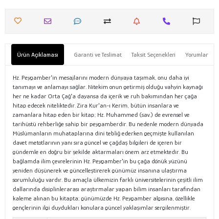
Ürün Açıklaması
Garanti ve Teslimat
Taksit Seçenekleri
Yorumlar
Hz. Peygamber'in mesajlarını modern dünyaya taşımak, onu daha iyi
tanımayı ve anlamayı sağlar. Nitekim onun getirmiş olduğu vahyin kaynağı
her ne kadar Orta Çağ'a dayansa da içerik ve ruh bakımından her çağa
hitap edecek niteliktedir. Zira Kur'an-ı Kerim, bütün insanlara ve
zamanlara hitap eden bir kitap; Hz. Muhammed (sav.) de evrensel ve
tarihüstü rehberliğe sahip bir peygamberdir. Bu nedenle modern dünyada
Müslümanların muhataplarına dini tebliğ ederken geçmişte kullanılan
davet metotlarının yanı sıra güncel ve çağdaş bilgileri de içeren bir
gündemle en doğru bir şekilde aktarmaları önem arz etmektedir. Bu
bağlamda ilim çevrelerinin Hz. Peygamber'in bu çağa dönük yüzünü
yeniden düşünerek ve güncelleştirerek günümüz insanına ulaştırma
sorumluluğu vardır. Bu amaçla ülkemizin farklı üniversitelerinin çeşitli ilim
dallarında disiplinlerarası araştırmalar yapan bilim insanları tarafından
kaleme alınan bu kitapta; günümüzde Hz. Peygamber algısına, özellikle
gençlerinin ilgi duydukları konulara güncel yaklaşımlar sergilenmiştir.