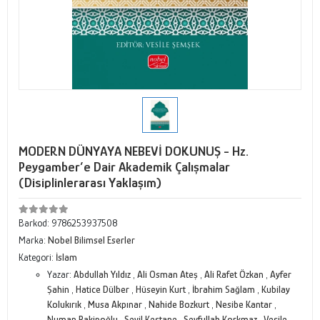
MODERN DÜNYAYA NEBEVİ DOKUNUŞ - Hz.
Peygamber’e Dair Akademik Çalışmalar
(Disiplinlerarası Yaklaşım)
Barkod:
9786253937508
Marka:
Nobel Bilimsel Eserler
Kategori:
İslam
Yazar:
Abdullah Yıldız
,
Ali Osman Ateş
,
Ali Rafet Özkan
,
Ayfer
Şahin
,
Hatice Dülber
,
Hüseyin Kurt
,
İbrahim Sağlam
,
Kubilay
Kolukırık
,
Musa Akpınar
,
Nahide Bozkurt
,
Nesibe Kantar
,
Numan Rakipoğlu
,
Sevil Kestane
,
Seyfullah Korkmaz
,
Vesile