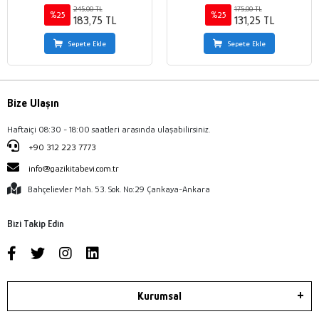
245,00 TL
175,00 TL
%25
%25
183,75 TL
131,25 TL
Sepete Ekle
Sepete Ekle
Bize Ulaşın
Haftaiçi 08:30 - 18:00 saatleri arasında ulaşabilirsiniz.
+90 312 223 7773
info@gazikitabevi.com.tr
Bahçelievler Mah. 53. Sok. No:29 Çankaya-Ankara
Bizi Takip Edin
Kurumsal