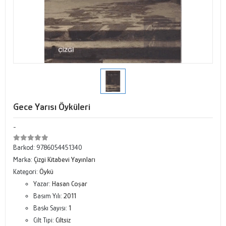
Gece Yarısı Öyküleri
-
Barkod:
9786054451340
Marka:
Çizgi Kitabevi Yayınları
Kategori:
Öykü
Yazar:
Hasan Coşar
Basım Yılı:
2011
Baskı Sayısı:
1
Cilt Tipi:
Ciltsiz