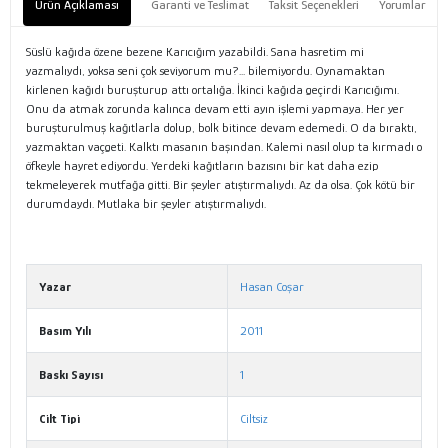
Ürün Açıklaması
Garanti ve Teslimat
Taksit Seçenekleri
Yorumlar
Süslü kağıda özene bezene Karıcığım yazabildi. Sana hasretim mi
yazmalıydı, yoksa seni çok seviyorum mu?... bilemiyordu. Oynamaktan
kirlenen kağıdı buruşturup attı ortalığa. İkinci kağıda geçirdi Karıcığımı.
Onu da atmak zorunda kalınca devam etti ayın işlemi yapmaya. Her yer
buruşturulmuş kağıtlarla dolup, bolk bitince devam edemedi. O da bıraktı,
yazmaktan vaçgeti. Kalktı masanın başından. Kalemi nasıl olup ta kırmadı o
öfkeyle hayret ediyordu. Yerdeki kağıtların bazısını bir kat daha ezip
tekmeleyerek mutfağa gitti. Bir şeyler atıştırmalıydı. Az da olsa. Çok kötü bir
durumdaydı. Mutlaka bir şeyler atıştırmalıydı.
Yazar
Hasan Coşar
Basım Yılı
2011
Baskı Sayısı
1
Cilt Tipi
Ciltsiz