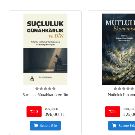
Suçluluk Günahkarlık ve Din
Mutluluk Ekonom
495,00 TL
700,00 
%20
%25
396,00 TL
525,0
Sepete Ekle
Sepete Ekl