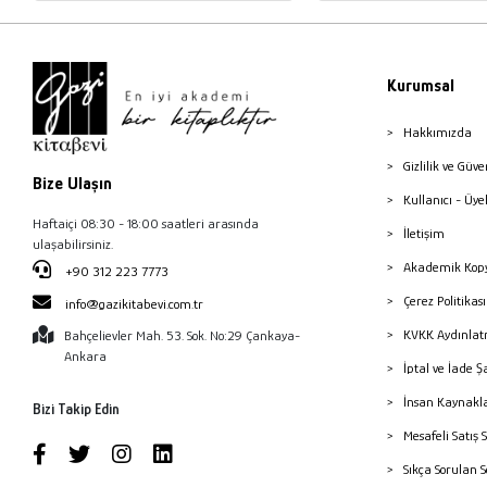
Kurumsal
Hakkımızda
Gizlilik ve Güve
Bize Ulaşın
Kullanıcı - Üye
Haftaiçi 08:30 - 18:00 saatleri arasında
İletişim
ulaşabilirsiniz.
Akademik Kopy
+90 312 223 7773
Çerez Politika
info@gazikitabevi.com.tr
KVKK Aydınlat
Bahçelievler Mah. 53. Sok. No:29 Çankaya-
Ankara
İptal ve İade Ş
İnsan Kaynakl
Bizi Takip Edin
Mesafeli Satış 
Sıkça Sorulan 