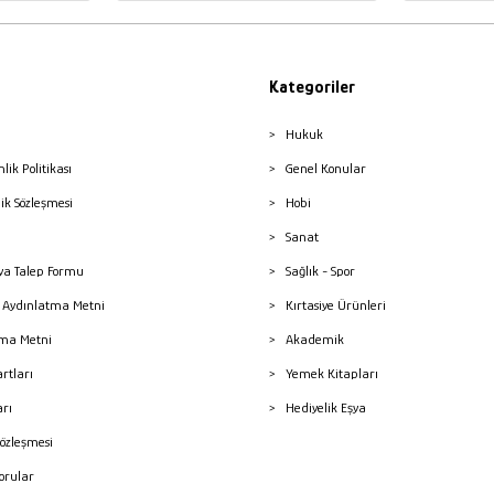
Kategoriler
Hukuk
nlik Politikası
Genel Konular
lik Sözleşmesi
Hobi
Sanat
a Talep Formu
Sağlık - Spor
sı Aydınlatma Metni
Kırtasiye Ürünleri
ma Metni
Akademik
artları
Yemek Kitapları
arı
Hediyelik Eşya
Sözleşmesi
Sorular