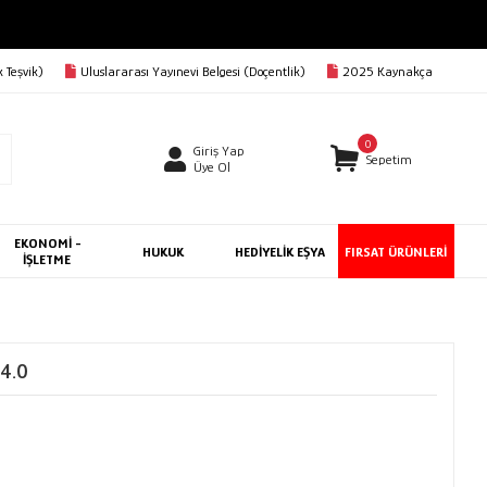
 Teşvik)
Uluslararası Yayınevi Belgesi (Doçentlik)
2025 Kaynakça
0
Giriş Yap
Sepetim
Üye Ol
EKONOMİ -
HUKUK
HEDİYELİK EŞYA
FIRSAT ÜRÜNLERİ
İŞLETME
 4.0