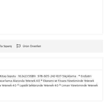
la Sipariş
Ürün Önerileri
r
78Kitap boyutu : 16.2x23.5ISBN : 978-605-242-837-5Açıklama : * Endüstri
* Pazarlama Alanında Yetenek 4.0 * Ekonomi ve Finans Yönetiminde Yetenek
a Yetenek 4.0 * Lojistik Sektöründe Yetenek 4.0 * Liman Yönetiminde Yetenek