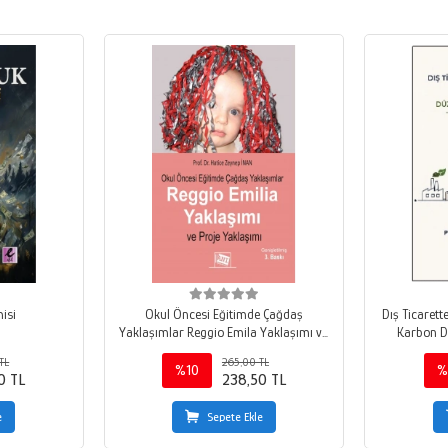
isi
Okul Öncesi Eğitimde Çağdaş
Dış Ticarett
Yaklaşımlar Reggio Emila Yaklaşımı ve
Karbon D
Proje Yaklaşımı
TL
265,00 TL
%10
%
0 TL
238,50 TL
e
Sepete Ekle