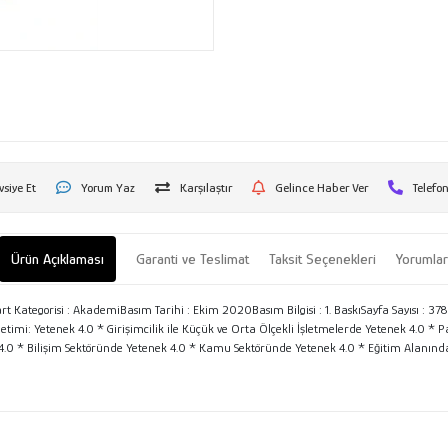
vsiye Et
Yorum Yaz
Karşılaştır
Gelince Haber Ver
Telefon
Ürün Açıklaması
Garanti ve Teslimat
Taksit Seçenekleri
Yorumla
 Kategorisi : AkademiBasım Tarihi : Ekim 2020Basım Bilgisi : 1. BaskıSayfa Sayısı : 3
imi: Yetenek 4.0 * Girişimcilik ile Küçük ve Orta Ölçekli İşletmelerde Yetenek 4.0 
4.0 * Bilişim Sektöründe Yetenek 4.0 * Kamu Sektöründe Yetenek 4.0 * Eğitim Alanınd