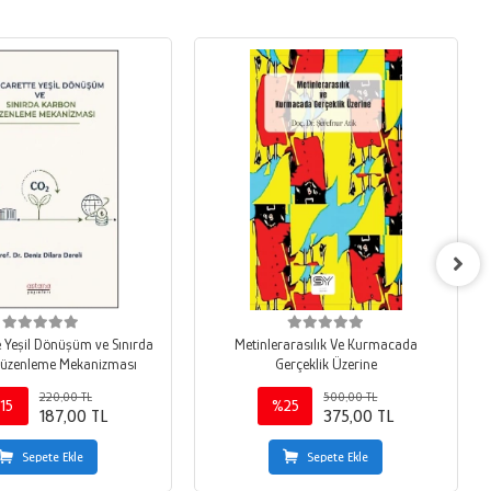
e Yeşil Dönüşüm ve Sınırda
Metinlerarasılık Ve Kurmacada
üzenleme Mekanizması
Gerçeklik Üzerine
220,00 TL
500,00 TL
15
%25
187,00 TL
375,00 TL
Sepete Ekle
Sepete Ekle