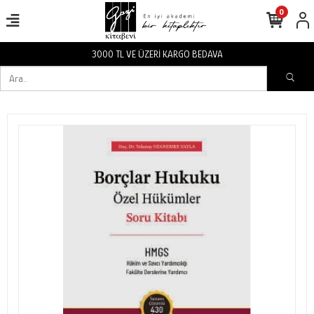
0
RGO BEDAVA
3000 TL VE ÜZERİ KA