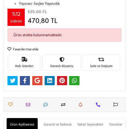
Yayınevi:
Seçkin Yayıncılık
535,00 TL
%12
470,80 TL
indirim
Ürün stokta bulunmamaktadır.
Favorilerime ekle
Hızlı Gönderi
Güvenli Alışveriş
İade ve Değişim
Ürün Açıklaması
Garanti ve Teslimat
Taksit Seçenekleri
Yorumlar