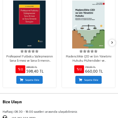
Profesyonel Futbolcu Sözleşmesinin
Madencilikte ÇED ve İzin Yönetimi
Sona Ermesi ve Sona Ermenin
Hukuku Mühendisler ve
Sonuçları
Hukukçular İçin Ruhsat,
680,00 TL
750,00 TL
Madencilik İzni ve Jeoetik
%12
%12
598,40 TL
660,00 TL
Sorumluluk Rehberi
Sepete Ekle
Sepete Ekle
Bize Ulaşın
Haftaiçi 08:30 - 18:00 saatleri arasında ulaşabilirsiniz.