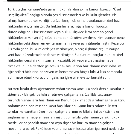
Türk Borçlar Kanunu'nda genel hükümlerden sonra kanun koyucu, "Özel
Borç İlişkileri" başlığı altında çeşitli sözleşmeleri ve hukuki işlemleri ele
almış, kanunda yer verdiği bu özel borç ilişkilerine uygulanacak özel bazı
hükümler öngörmüştür. Bu hükümler aracılığıyla kanun koyucu,
düzenlediği belli bir sözleşme veya hukuki ilişkide kimi zaman genel
hükümlerde yer verdiği düzenlemeden tümüyle ayrılmış, kimi zaman genel
hükümlerdeki düzenlemeyi tamamlamış veya ayrıntılandırmıştır. Keza bu
kısımda genel hükümlerde yer verilmeyen, o borç ilişkisine özgü tümüyle
yeni bazı düzenlemelere de yer verilmiştir. Bu durum, borçlar hukuku özel
hükümler dersinin kimi zaman kazuistik bir yapı arz etmesine neden
olmakta; bu da dersten gelecek sınav sorularına hazırlanan mezunları ve
öğrencileri birbirine benzeyen ve benzemeyen birçok bilgiyi kısa zamanda
edinmeye yönelik yorucu bir çalışma içine girmeye zorlamaktadır.
Bu soru kitabı dersi öğrenmeye yahut sınava yönelik olarak dersin konularını
sistematik bir şekilde tekrar etmeye çalışanların, özellikle test sınavı
türünden sınavlara hazırlanırken Kanun'daki madde sıralamasına ve konu
anlatımında benimsenen konu başlıklarına uygun bir sıralama ile test
soruları ve yanıtları üzerinden çalışmalarının ve bilgilerini pekiştirmelerinin
sağlanması amacıyla hazırlanmıştır. Bu haliyle çalışmanın gerek hukuk
mesleklerine yönelik sınavlara veya diğer bir kurum sınavına çalışan
mezunlara gerek Fakültede yapılan sınavın test soruları içermesi nedeniyle