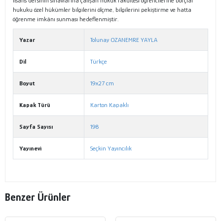
lisans dersinin sınavlarına çalışan hukuk fakültesi öğrencilerine borçlar
hukuku özel hükümler bilgilerini ölçme, bilgilerini pekiştirme ve hatta
öğrenme imkânı sunması hedeflenmiştir.
Yazar
Tolunay OZANEMRE YAYLA
Dil
Türkçe
Boyut
19x27 cm
Kapak Türü
Karton Kapaklı
Sayfa Sayısı
198
Yayınevi
Seçkin Yayıncılık
Benzer Ürünler