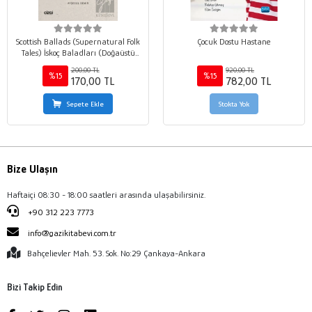
Scottish Ballads (Supernatural Folk
Çocuk Dostu Hastane
Tales) İskoç Baladları (Doğaüstü
Halk Masalları)
200,00 TL
920,00 TL
%15
%15
170,00 TL
782,00 TL
Sepete Ekle
Stokta Yok
Bize Ulaşın
Haftaiçi 08:30 - 18:00 saatleri arasında ulaşabilirsiniz.
+90 312 223 7773
info@gazikitabevi.com.tr
Bahçelievler Mah. 53. Sok. No:29 Çankaya-Ankara
Bizi Takip Edin