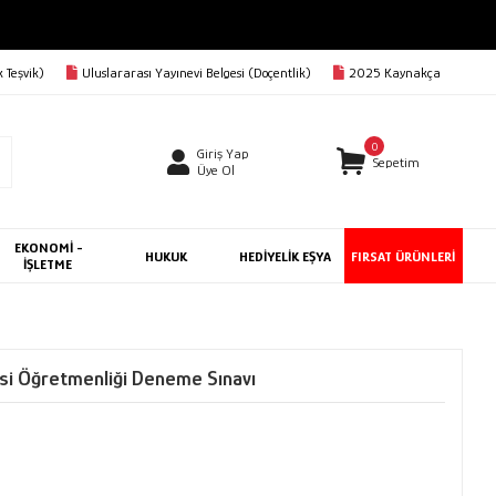
AVA
 Teşvik)
Uluslararası Yayınevi Belgesi (Doçentlik)
2025 Kaynakça
0
Giriş Yap
Sepetim
Üye Ol
EKONOMİ -
HUKUK
HEDİYELİK EŞYA
FIRSAT ÜRÜNLERİ
İŞLETME
i Öğretmenliği Deneme Sınavı