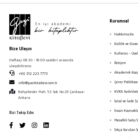
Kurumsal
Hakkımızda
Gizlilik ve Güve
Bize Ulaşın
Kullanıcı - Üye
Haftaiçi 08:30 - 18:00 saatleri arasında
İletişim
ulaşabilirsiniz.
Akademik Kopy
+90 312 223 7773
Çerez Politika
info@gazikitabevi.com.tr
KVKK Aydınlat
Bahçelievler Mah. 53. Sok. No:29 Çankaya-
Ankara
İptal ve İade Ş
İnsan Kaynakl
Bizi Takip Edin
Mesafeli Satış 
Sıkça Sorulan 