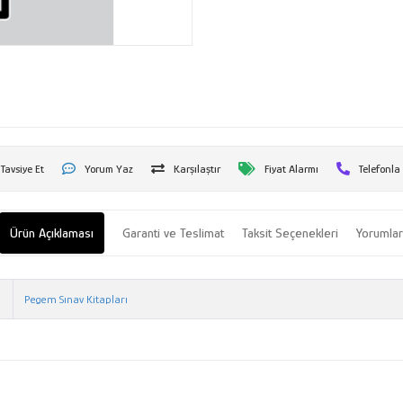
Tavsiye Et
Yorum Yaz
Karşılaştır
Fiyat Alarmı
Telefonla
Ürün Açıklaması
Garanti ve Teslimat
Taksit Seçenekleri
Yorumla
Pegem Sınav Kitapları