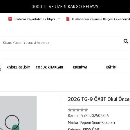
3000 TL VE ÜZERİ KARGO BED
Kitabımı Yayınlatmak İstiyorum
Uluslararası Yayınevi Belgesi (Akademik
E
KİŞİSEL GELİŞİM
ÇOCUK KİTAPLARI
EDEBİYAT
EĞİTİM
R
2026 TG-9 ÖABT Okul Önces
Barkod:
9780202502526
Marka:
Pegem Sınav Kitapları
Kategori:
KPSS ÖABT