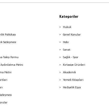
Kategoriler
Hukuk
nlik Politikası
Genel Konular
lik Sözleşmesi
Hobi
Sanat
a Talep Formu
Sağlık - Spor
sı Aydınlatma Metni
Kırtasiye Ürünleri
ma Metni
Akademik
artları
Yemek Kitapları
arı
Hediyelik Eşya
Sözleşmesi
Sorular