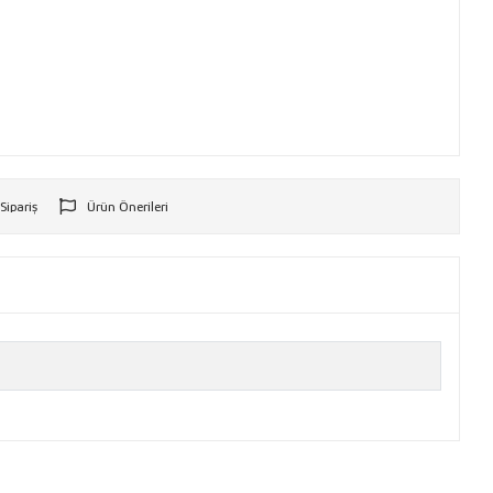
 Sipariş
Ürün Önerileri
r