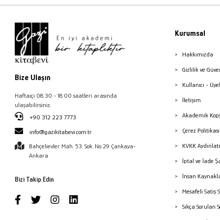
Kurumsal
Hakkımızda
Gizlilik ve Güve
Bize Ulaşın
Kullanıcı - Üye
Haftaiçi 08:30 - 18:00 saatleri arasında
İletişim
ulaşabilirsiniz.
Akademik Kopy
+90 312 223 7773
Çerez Politika
info@gazikitabevi.com.tr
KVKK Aydınlat
Bahçelievler Mah. 53. Sok. No:29 Çankaya-
Ankara
İptal ve İade Ş
İnsan Kaynakl
Bizi Takip Edin
Mesafeli Satış 
Sıkça Sorulan 