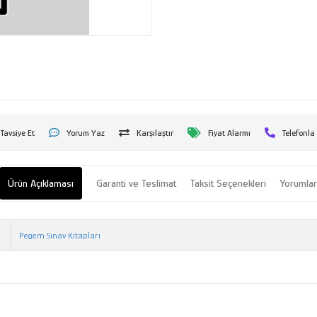
Tavsiye Et
Yorum Yaz
Karşılaştır
Fiyat Alarmı
Telefonla
Ürün Açıklaması
Garanti ve Teslimat
Taksit Seçenekleri
Yorumla
Pegem Sınav Kitapları