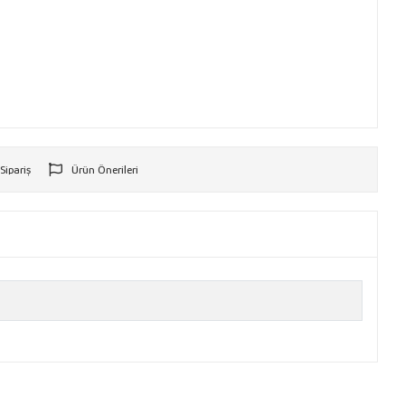
 Sipariş
Ürün Önerileri
r