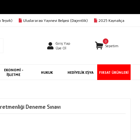
BEDAVA
 Teşvik)
Uluslararası Yayınevi Belgesi (Doçentlik)
2025 Kaynakça
0
Giriş Yap
Sepetim
Üye Ol
EKONOMİ -
HUKUK
HEDİYELİK EŞYA
FIRSAT ÜRÜNLERİ
İŞLETME
etmenliği Deneme Sınavı