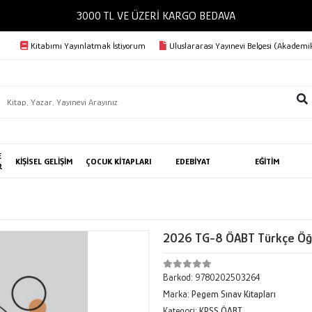
3000 TL VE ÜZERİ KARGO 
Kitabımı Yayınlatmak İstiyorum
Uluslararası Yayınevi Belgesi (Akademik
E
KİŞİSEL GELİŞİM
ÇOCUK KİTAPLARI
EDEBİYAT
EĞİTİM
R
2026 TG-8 ÖABT Türkçe Öğr
Barkod:
9780202503264
Marka:
Pegem Sınav Kitapları
Kategori:
KPSS ÖABT