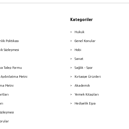
Kategoriler
Hukuk
nlik Politikası
Genel Konular
lik Sözleşmesi
Hobi
Sanat
a Talep Formu
Sağlık - Spor
sı Aydınlatma Metni
Kırtasiye Ürünleri
ma Metni
Akademik
artları
Yemek Kitapları
arı
Hediyelik Eşya
Sözleşmesi
Sorular